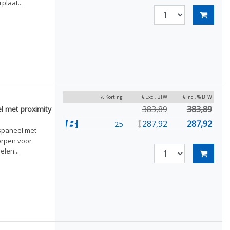
laat...
% Korting
€ Excl. BTW
€ Incl. % BTW
383,89
383,89
l met proximity
287,92
287,92
25
spaneel met
orpen voor
len...