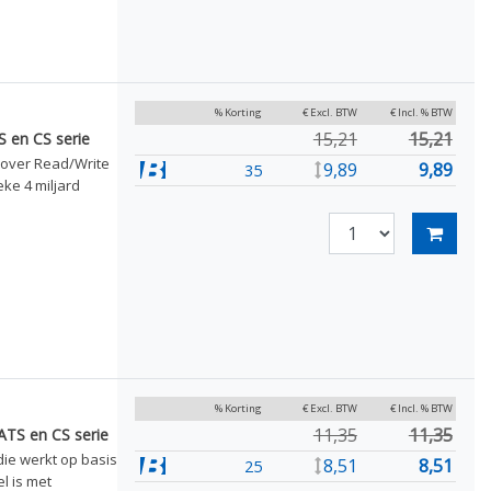
% Korting
€ Excl. BTW
€ Incl. % BTW
15,21
15,21
S en CS serie
t over Read/Write
9,89
9,89
35
eke 4 miljard
% Korting
€ Excl. BTW
€ Incl. % BTW
11,35
11,35
ATS en CS serie
die werkt op basis
8,51
8,51
25
l is met