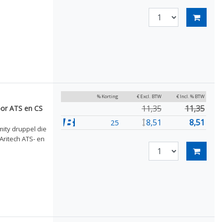
% Korting
€ Excl. BTW
€ Incl. % BTW
11,35
11,35
oor ATS en CS
8,51
8,51
25
mity druppel die
ritech ATS- en