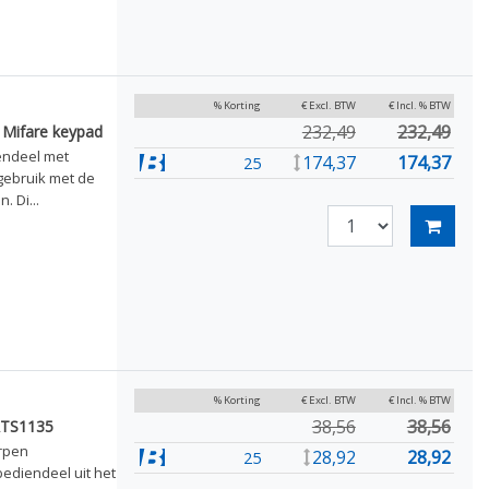
% Korting
€ Excl. BTW
€ Incl. % BTW
232,49
232,49
 Mifare keypad
endeel met
174,37
174,37
25
gebruik met de
 Di...
% Korting
€ Excl. BTW
€ Incl. % BTW
38,56
38,56
ATS1135
rpen
28,92
28,92
25
ediendeel uit het