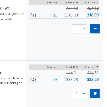
% Korting
€ Excl. BTW
€ Incl. % BTW
424,12
424,12
 - Wit
wit is uitgevoerd
318,09
318,09
25
stendige
% Korting
€ Excl. BTW
€ Incl. % BTW
444,31
444,31
r
 proximity lezer,
333,23
333,23
25
den. Dankzij de