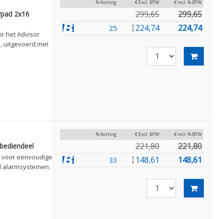
% Korting
€ Excl. BTW
€ Incl. % BTW
299,65
299,65
ypad 2x16
224,74
224,74
25
r het Advisor
 uitgevoerd met
% Korting
€ Excl. BTW
€ Incl. % BTW
221,80
221,80
bediendeel
n voor eenvoudige
148,61
148,61
33
d alarmsystemen.