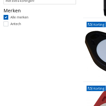
met extra kortingen!
Merken
Alle merken
Aritech
Korting
Korting