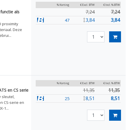
% Korting
€ Excl. BTW
€ Incl. % BTW
7,24
7,24
functie als
3,84
3,84
47
 proximity
eriaal. Deze
brui...
% Korting
€ Excl. BTW
€ Incl. % BTW
11,35
11,35
ATS en CS serie
 sleutel,
8,51
8,51
25
en CS-serie en
-1...