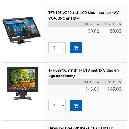
TFT-10BNC 10 inch LCD kleur monitor - AV,
VGA, BNC en HDMI
€ Excl. BTW
€ Incl. % BTW
99,00
99,00
TFT-08BNC 8 inch TFT/TV met 1x Video en
Vga aansluiting
€ Excl. BTW
€ Incl. % BTW
145,00
145,00
Hikvision DS-D5019S0-1P0 Full HD LED