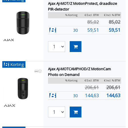
Ajax AJ-MOT/Z MotionProtect, draadloze
PIR-detector
% Korting
€ Excl. BTW
€ Incl. % BTW
85,02
85,02
59,51
59,51
30
Korting
Ajax AJ-MOTCAMPHOD/Z MotionCam
Photo on Demand
% Korting
€ Excl. BTW
€ Incl. % BTW
206,61
206,61
144,63
144,63
30