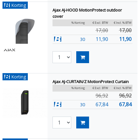
Korting
Ajax AJ-HOOD MotionProtect outdoor
cover
% Korting
€ Excl. BTW
€ Incl. % BTW
17,00
17,00
11,90
11,90
30
Korting
Ajax AJ-CURTAIN/Z MotionProtect Curtain
% Korting
€ Excl. BTW
€ Incl. % BTW
96,92
96,92
67,84
67,84
30