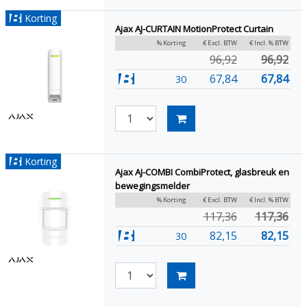
Korting
Ajax AJ-CURTAIN MotionProtect Curtain
% Korting
€ Excl. BTW
€ Incl. % BTW
96,92
96,92
67,84
67,84
30
Korting
Ajax AJ-COMBI CombiProtect, glasbreuk en
bewegingsmelder
% Korting
€ Excl. BTW
€ Incl. % BTW
117,36
117,36
82,15
82,15
30