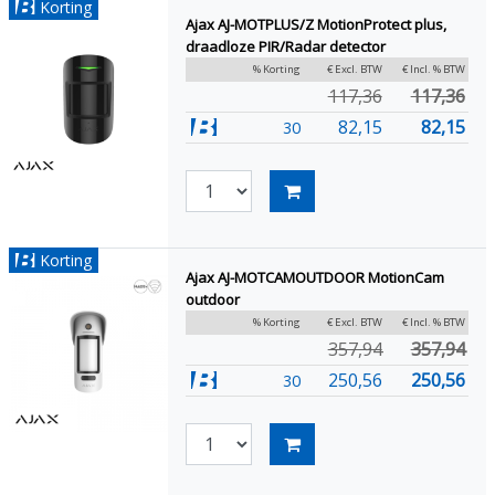
Korting
Ajax AJ-MOTPLUS/Z MotionProtect plus,
draadloze PIR/Radar detector
% Korting
€ Excl. BTW
€ Incl. % BTW
117,36
117,36
82,15
82,15
30
Korting
Ajax AJ-MOTCAMOUTDOOR MotionCam
outdoor
% Korting
€ Excl. BTW
€ Incl. % BTW
357,94
357,94
250,56
250,56
30