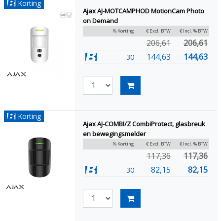
Korting
Ajax AJ-MOTCAMPHOD MotionCam Photo
on Demand
% Korting
€ Excl. BTW
€ Incl. % BTW
206,61
206,61
144,63
144,63
30
Korting
Ajax AJ-COMBI/Z CombiProtect, glasbreuk
en bewegingsmelder
% Korting
€ Excl. BTW
€ Incl. % BTW
117,36
117,36
82,15
82,15
30