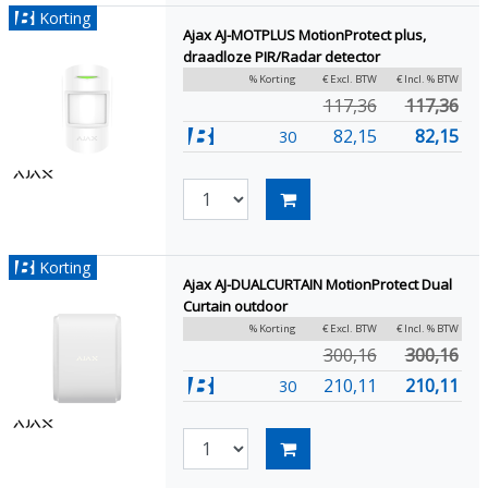
Korting
Ajax AJ-MOTPLUS MotionProtect plus,
draadloze PIR/Radar detector
% Korting
€ Excl. BTW
€ Incl. % BTW
117,36
117,36
82,15
82,15
30
Korting
Ajax AJ-DUALCURTAIN MotionProtect Dual
Curtain outdoor
% Korting
€ Excl. BTW
€ Incl. % BTW
300,16
300,16
210,11
210,11
30