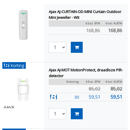
Ajax AJ-CURTAIN-OD-MINI Curtain Outdoor
Mini Jeweller - Wit
€ Excl. BTW
€ Incl. % BTW
168,86
168,86
Korting
Ajax AJ-MOT MotionProtect, draadloze PIR-
detector
% Korting
€ Excl. BTW
€ Incl. % BTW
85,02
85,02
59,51
59,51
30