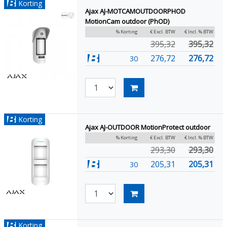
Korting
Ajax AJ-MOTCAMOUTDOORPHOD
MotionCam outdoor (PhOD)
% Korting
€ Excl. BTW
€ Incl. % BTW
395,32
395,32
276,72
276,72
30
Korting
Ajax AJ-OUTDOOR MotionProtect outdoor
% Korting
€ Excl. BTW
€ Incl. % BTW
293,30
293,30
205,31
205,31
30
Korting