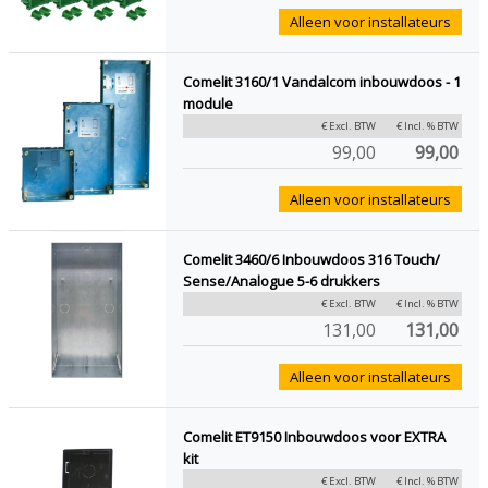
Alleen voor installateurs
Comelit 3160/1 Vandalcom inbouwdoos - 1
module
€ Excl. BTW
€ Incl. % BTW
99,00
99,00
Alleen voor installateurs
Comelit 3460/6 Inbouwdoos 316 Touch/
Sense/Analogue 5-6 drukkers
€ Excl. BTW
€ Incl. % BTW
131,00
131,00
Alleen voor installateurs
Comelit ET9150 Inbouwdoos voor EXTRA
kit
€ Excl. BTW
€ Incl. % BTW