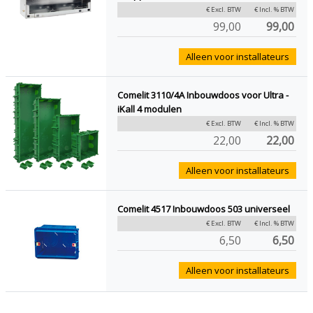
€ Excl. BTW
€ Incl. % BTW
99,00
99,00
Alleen voor installateurs
Comelit 3110/4A Inbouwdoos voor Ultra -
iKall 4 modulen
€ Excl. BTW
€ Incl. % BTW
22,00
22,00
Alleen voor installateurs
Comelit 4517 Inbouwdoos 503 universeel
€ Excl. BTW
€ Incl. % BTW
6,50
6,50
Alleen voor installateurs