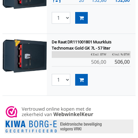
20
De Raat DR111001801 Muurkluis
Technomax Gold GK 7L - 57 liter
€ Excl. BTW
€ Incl. % BTW
506,00
506,00