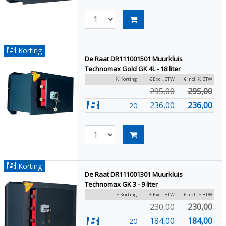
Korting
De Raat DR111001501 Muurkluis
Technomax Gold GK 4L - 18 liter
% Korting
€ Excl. BTW
€ Incl. % BTW
295,00
295,00
236,00
236,00
20
Korting
De Raat DR111001301 Muurkluis
Technomax GK 3 - 9 liter
% Korting
€ Excl. BTW
€ Incl. % BTW
230,00
230,00
184,00
184,00
20