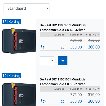
Korting
De Raat DR111001701 Muurkluis
Technomax Gold GK 6L - 42 liter
% Korting
€ Excl. BTW
€ Incl. % BTW
476,00
476,00
380,80
380,80
20
Korting
De Raat DR111001601 Muurkluis
Technomax Gold GK 5L - 27 liter
% Korting
€ Excl. BTW
€ Incl. % BTW
376,00
376,00
300,80
300,80
20