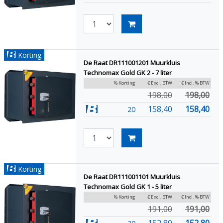
Korting
De Raat DR111001201 Muurkluis
Technomax Gold GK 2 - 7 liter
% Korting
€ Excl. BTW
€ Incl. % BTW
198,00
198,00
158,40
158,40
20
Korting
De Raat DR111001101 Muurkluis
Technomax Gold GK 1 - 5 liter
% Korting
€ Excl. BTW
€ Incl. % BTW
191,00
191,00
152,80
152,80