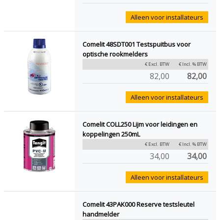
Alleen voor installateurs
Comelit 48SDT001 Testspuitbus voor
optische rookmelders
€ Excl. BTW
€ Incl. % BTW
82,00
82,00
Alleen voor installateurs
Comelit COLL250 Lijm voor leidingen en
koppelingen 250mL
€ Excl. BTW
€ Incl. % BTW
34,00
34,00
Alleen voor installateurs
Comelit 43PAK000 Reserve testsleutel
handmelder