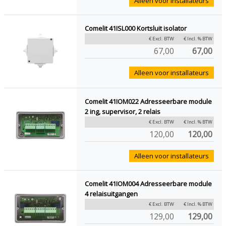
Alleen voor installateurs
Comelit 41ISL000 Kortsluit isolator
€ Excl. BTW
€ Incl. % BTW
67,00
67,00
Alleen voor installateurs
Comelit 41IOM022 Adresseerbare module
2 ing, supervisor, 2 relais
€ Excl. BTW
€ Incl. % BTW
120,00
120,00
Alleen voor installateurs
Comelit 41IOM004 Adresseerbare module
4 relaisuitgangen
€ Excl. BTW
€ Incl. % BTW
129,00
129,00