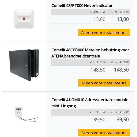
Comelit 48FPT000 Nevenindicator
€ Excl. BTW
€ Incl. % BTW
13,00
13,00
Alleen voor installateurs
Comelit 48CCB000 Metalen behuizing voor
ATENA brandmeldcentrale
€ Excl. BTW
€ Incl. % BTW
148,50
148,50
Alleen voor installateurs
Comelit 41IOM010 Adresseerbare module
mini 1 ingang
€ Excl. BTW
€ Incl. % BTW
39,50
39,50
Alleen voor installateurs