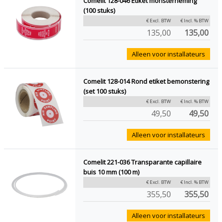
Comelit 128-046 Etiket monsterneming
(100 stuks)
€ Excl. BTW
€ Incl. % BTW
135,00
135,00
Alleen voor installateurs
Comelit 128-014 Rond etiket bemonstering
(set 100 stuks)
€ Excl. BTW
€ Incl. % BTW
49,50
49,50
Alleen voor installateurs
Comelit 221-036 Transparante capillaire
buis 10 mm (100 m)
€ Excl. BTW
€ Incl. % BTW
355,50
355,50
Alleen voor installateurs