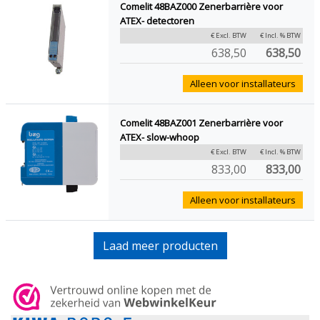
Comelit 48BAZ000 Zenerbarrière voor
ATEX- detectoren
€ Excl. BTW
€ Incl. % BTW
638,50
638,50
Alleen voor installateurs
Comelit 48BAZ001 Zenerbarrière voor
ATEX- slow-whoop
€ Excl. BTW
€ Incl. % BTW
833,00
833,00
Alleen voor installateurs
Laad meer producten