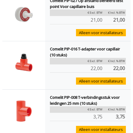
Comelit PIP-027 Op afstand beheerd test
point Voor capillaire buis
€ Excl. BTW
€ Incl. % BTW
21,00
21,00
Alleen voor installateurs
Comelit PIP-016 T-adapter voor capillair
(10 stuks)
€ Excl. BTW
€ Incl. % BTW
22,00
22,00
Alleen voor installateurs
Comelit PIP-008 T-verbindingsstuk voor
leidingen 25 mm (10 stuks)
€ Excl. BTW
€ Incl. % BTW
3,75
3,75
Alleen voor installateurs