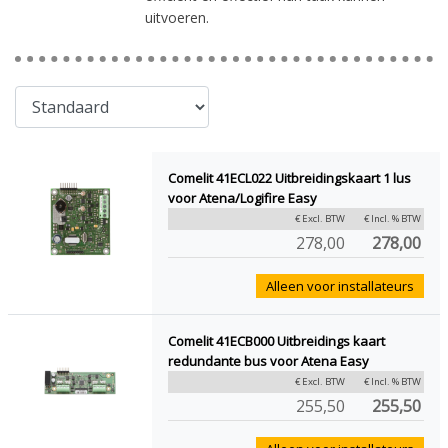
uitvoeren.
Comelit 41ECL022 Uitbreidingskaart 1 lus
voor Atena/Logifire Easy
€ Excl. BTW
€ Incl. % BTW
278,00
278,00
Alleen voor installateurs
Comelit 41ECB000 Uitbreidings kaart
redundante bus voor Atena Easy
€ Excl. BTW
€ Incl. % BTW
255,50
255,50