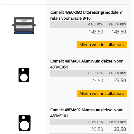
Comelit 43ECR032 Uitbreidingsmodule 8
relais voor Eracle 8/16
€ Excl. BTW
€ Incl. % BTW
143,50
143,50
Alleen voor installateurs
Comelit 48FMA01 Aluminium deksel voor
48FME051
€ Excl. BTW
€ Incl. % BTW
23,50
23,50
Alleen voor installateurs
Comelit 48FMA02 Aluminium deksel voor
48FME101
€ Excl. BTW
€ Incl. % BTW
23,50
23,50