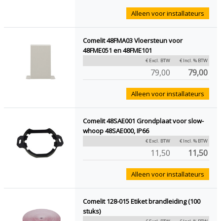
Alleen voor installateurs
Comelit 48FMA03 Vloersteun voor
48FME051 en 48FME101
€ Excl. BTW
€ Incl. % BTW
79,00
79,00
Alleen voor installateurs
Comelit 48SAE001 Grondplaat voor slow-
whoop 48SAE000, IP66
€ Excl. BTW
€ Incl. % BTW
11,50
11,50
Alleen voor installateurs
Comelit 128-015 Etiket brandleiding (100
stuks)