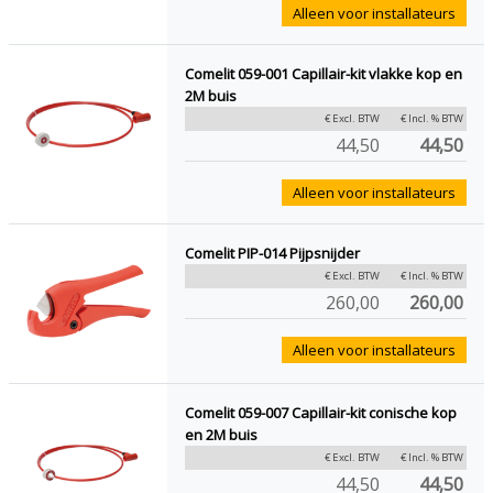
Alleen voor installateurs
Comelit 059-001 Capillair-kit vlakke kop en
2M buis
€ Excl. BTW
€ Incl. % BTW
44,50
44,50
Alleen voor installateurs
Comelit PIP-014 Pijpsnijder
€ Excl. BTW
€ Incl. % BTW
260,00
260,00
Alleen voor installateurs
Comelit 059-007 Capillair-kit conische kop
en 2M buis
€ Excl. BTW
€ Incl. % BTW
44,50
44,50