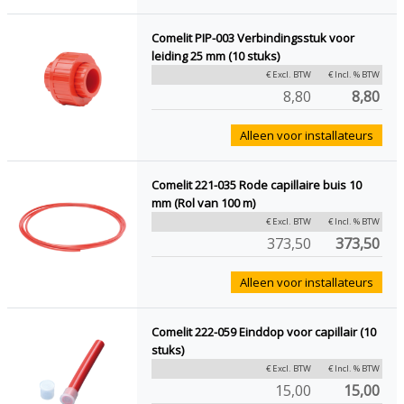
Comelit PIP-003 Verbindingsstuk voor
leiding 25 mm (10 stuks)
€ Excl. BTW
€ Incl. % BTW
8,80
8,80
Alleen voor installateurs
Comelit 221-035 Rode capillaire buis 10
mm (Rol van 100 m)
€ Excl. BTW
€ Incl. % BTW
373,50
373,50
Alleen voor installateurs
Comelit 222-059 Einddop voor capillair (10
stuks)
€ Excl. BTW
€ Incl. % BTW
15,00
15,00