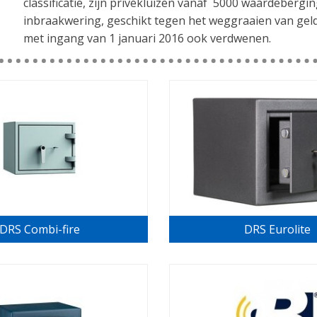
classificatie, zijn privékluizen vanaf  5000 waardeberg
inbraakwering, geschikt tegen het weggraaien van geld
met ingang van 1 januari 2016 ook verdwenen.
Koop voor thuis geen kluis met een waardeberging van 1
koop je voor jaren gebruik en je kunt hem meenemen n
kluisje in de kast van je slaapkamer zetten om gevonde
opbergen. De kans is groot dat de inbreker deze dan al
certificering van privékluizen kent in het ondersegment 
contant geld:  2500) en securitylevel 2: (Waardeberging
door een officieel testinstituut en krijgen ze een Eurok
De Grade 0 privékluis is dus een stuk beter dan een secu
DRS Combi-fire
DRS Eurolite