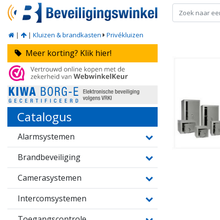
|
|
Kluizen & brandkasten
Privékluizen
Meer korting? Klik hier!
Catalogus
Alarmsystemen
Brandbeveiliging
Camerasystemen
Intercomsystemen
Toegangscontrole