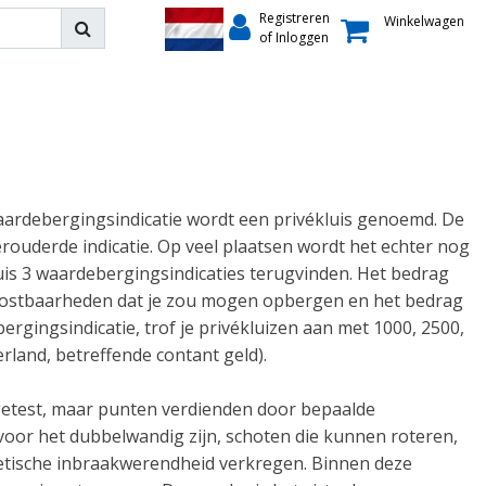
Registreren
Winkelwagen
of Inloggen
waardebergingsindicatie wordt een privékluis genoemd. De
rouderde indicatie. Op veel plaatsen wordt het echter nog
kluis 3 waardebergingsindicaties terugvinden. Het bedrag
kostbaarheden dat je zou mogen opbergen en het bedrag
ergingsindicatie, trof je privékluizen aan met 1000, 2500, 
rland, betreffende contant geld).
n getest, maar punten verdienden door bepaalde
voor het dubbelwandig zijn, schoten die kunnen roteren,
retische inbraakwerendheid verkregen. Binnen deze