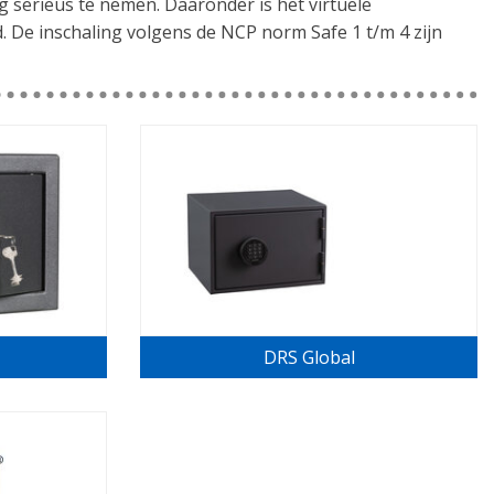
ing serieus te nemen. Daaronder is het virtuele
. De inschaling volgens de NCP norm Safe 1 t/m 4 zijn
000 of 2500. Dat is zonde van het geld. Een privékluis
aar een volgend huis. Je kunt natuurlijk een goedkoop
n te worden en daar 10kg aan oud ijzer en papier in
s buit meeneemt en de rest laat liggen. De actuele
twee classificaties: Securitylevel 1: (Waardeberging
 contant geld:  5000). Daarboven worden de kluizen getest
lasse 0 t/m VII label dat overeenkomt met Grade 0 t/m VII.
ritylevel 2.
DRS Global