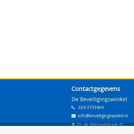
Contactgegevens
De Beveiligingswinkel
024 3733404
info@beveiligingswinkel.nl
Dr. de Blécourtstraat 47
6541DD Nijmegen