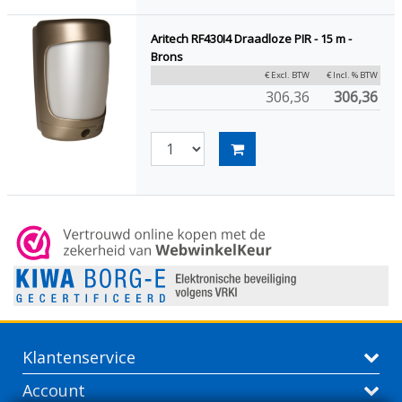
Aritech RF430I4 Draadloze PIR - 15 m -
Brons
€ Excl. BTW
€ Incl. % BTW
306,36
306,36
Klantenservice
Account