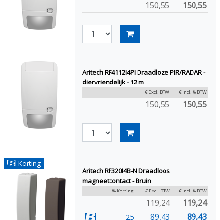
150,55
150,55
Aritech RF4112I4PI Draadloze PIR/RADAR -
diervriendelijk - 12 m
€ Excl. BTW
€ Incl. % BTW
150,55
150,55
Korting
Aritech RF320I4B-N Draadloos
magneetcontact - Bruin
% Korting
€ Excl. BTW
€ Incl. % BTW
119,24
119,24
89,43
89,43
25