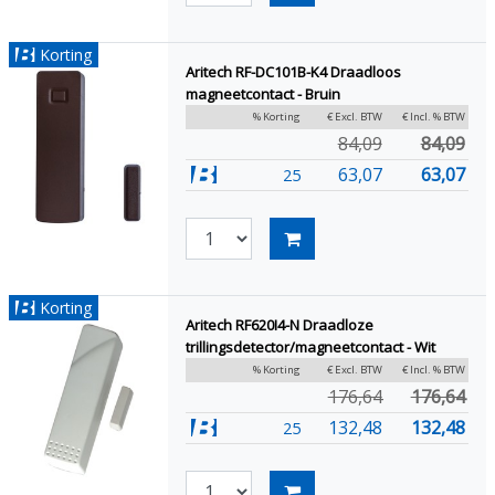
Korting
Aritech RF-DC101B-K4 Draadloos
magneetcontact - Bruin
% Korting
€ Excl. BTW
€ Incl. % BTW
84,09
84,09
63,07
63,07
25
Korting
Aritech RF620I4-N Draadloze
trillingsdetector/magneetcontact - Wit
% Korting
€ Excl. BTW
€ Incl. % BTW
176,64
176,64
132,48
132,48
25