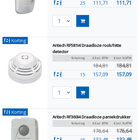
111,71
111,71
25
Korting
Aritech RF581I4 Draadloze rook/hitte
detector
% Korting
€ Excl. BTW
€ Incl. % BTW
184,81
184,81
157,09
157,09
15
Korting
Aritech RF360I4 Draadloze paniekdrukker
% Korting
€ Excl. BTW
€ Incl. % BTW
176,64
176,64
132,48
132,48
25