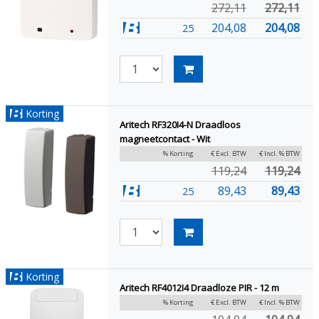
272,11
272,11
204,08
204,08
25
Korting
Aritech RF320I4-N Draadloos
magneetcontact - Wit
% Korting
€ Excl. BTW
€ Incl. % BTW
119,24
119,24
89,43
89,43
25
Korting
Aritech RF4012I4 Draadloze PIR - 12 m
% Korting
€ Excl. BTW
€ Incl. % BTW