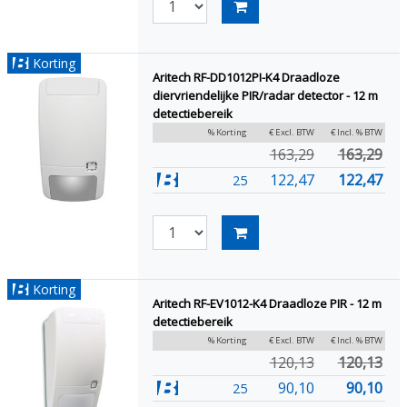
Korting
Aritech RF-DD1012PI-K4 Draadloze
diervriendelijke PIR/radar detector - 12 m
detectiebereik
% Korting
€ Excl. BTW
€ Incl. % BTW
163,29
163,29
122,47
122,47
25
Korting
Aritech RF-EV1012-K4 Draadloze PIR - 12 m
detectiebereik
% Korting
€ Excl. BTW
€ Incl. % BTW
120,13
120,13
90,10
90,10
25