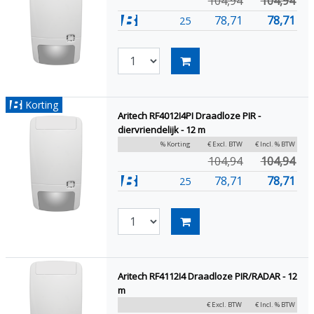
104,94
104,94
78,71
78,71
25
Korting
Aritech RF4012I4PI Draadloze PIR -
diervriendelijk - 12 m
% Korting
€ Excl. BTW
€ Incl. % BTW
104,94
104,94
78,71
78,71
25
Aritech RF4112I4 Draadloze PIR/RADAR - 12
m
€ Excl. BTW
€ Incl. % BTW