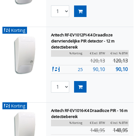
Korting
Aritech RF-EV1012PI-K4 Draadloze
diervriendelijke PIR detector - 12 m
detectiebereik
% Korting
€ Excl. BTW
€ Incl. % BTW
120,13
120,13
90,10
90,10
25
Korting
Aritech RF-EV1016-K4 Draadloze PIR - 16 m
detectiebereik
% Korting
€ Excl. BTW
€ Incl. % BTW
148,95
148,95