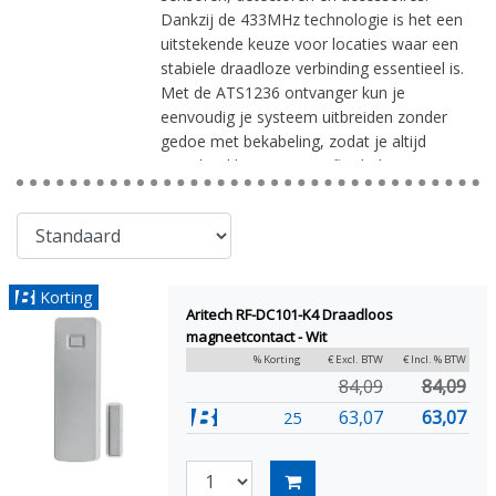
Dankzij de 433MHz technologie is het een
uitstekende keuze voor locaties waar een
stabiele draadloze verbinding essentieel is.
Met de ATS1236 ontvanger kun je
eenvoudig je systeem uitbreiden zonder
gedoe met bekabeling, zodat je altijd
verzekerd bent van een flexibele en
efficiënte installatie.
Voordelen:
Draadloze 433MHz technologie voor
betrouwbare verbindingen.
Korting
Compatibel met het Aritech Axon en
Aritech RF-DC101-K4 Draadloos
ATS Advanced alarmsysteem.
magneetcontact - Wit
Ondersteuning voor verschillende
% Korting
€ Excl. BTW
€ Incl. % BTW
draadloze accessoires en sensoren.
84,09
84,09
Snelle en eenvoudige installatie
63,07
63,07
25
zonder bekabeling.
Ideaal voor uitbreiding van bestaande
beveiligingssystemen.