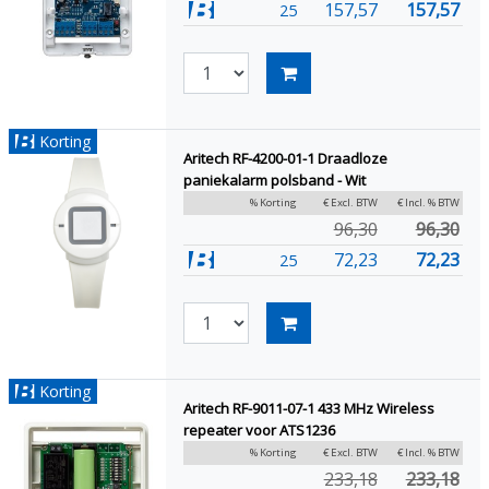
157,57
157,57
25
Korting
Aritech RF-4200-01-1 Draadloze
paniekalarm polsband - Wit
% Korting
€ Excl. BTW
€ Incl. % BTW
96,30
96,30
72,23
72,23
25
Korting
Aritech RF-9011-07-1 433 MHz Wireless
repeater voor ATS1236
% Korting
€ Excl. BTW
€ Incl. % BTW
233,18
233,18