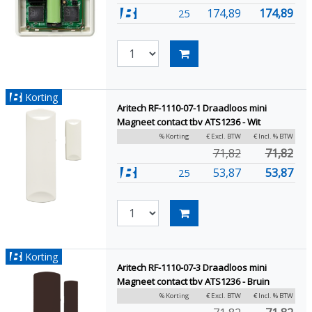
174,89
174,89
25
Korting
Aritech RF-1110-07-1 Draadloos mini
Magneet contact tbv ATS1236 - Wit
% Korting
€ Excl. BTW
€ Incl. % BTW
71,82
71,82
53,87
53,87
25
Korting
Aritech RF-1110-07-3 Draadloos mini
Magneet contact tbv ATS1236 - Bruin
% Korting
€ Excl. BTW
€ Incl. % BTW