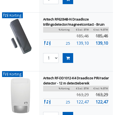
Korting
Aritech RF620I4B-N Draadloze
trillingsdetector/magneetcontact - Bruin
% Korting
€ Excl. BTW
€ Incl. % BTW
185,46
185,46
139,10
139,10
25
Korting
Aritech RF-DD1012-K4 Draadloze PIR/radar
detector - 12 m detectiebereik
% Korting
€ Excl. BTW
€ Incl. % BTW
163,29
163,29
122,47
122,47
25