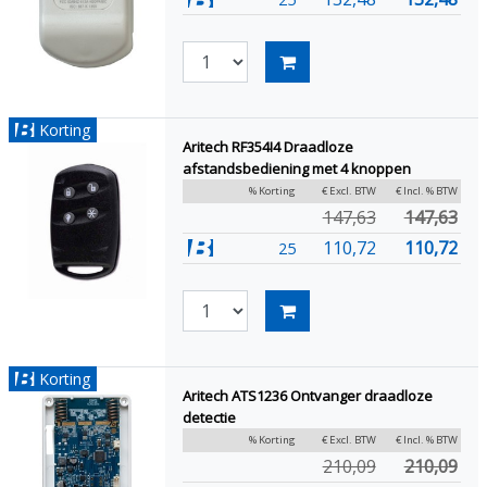
Korting
Aritech RF354I4 Draadloze
afstandsbediening met 4 knoppen
% Korting
€ Excl. BTW
€ Incl. % BTW
147,63
147,63
110,72
110,72
25
Korting
Aritech ATS1236 Ontvanger draadloze
detectie
% Korting
€ Excl. BTW
€ Incl. % BTW
210,09
210,09