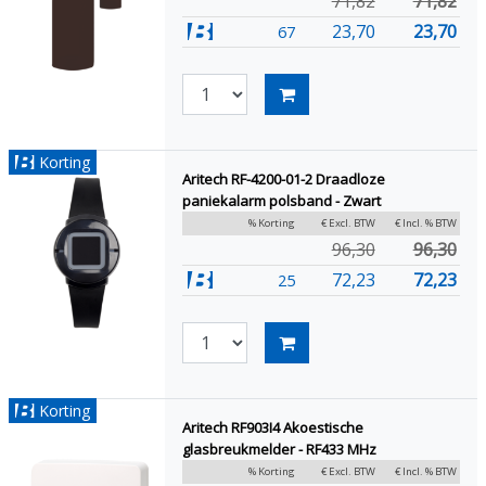
71,82
71,82
23,70
23,70
67
Korting
Aritech RF-4200-01-2 Draadloze
paniekalarm polsband - Zwart
% Korting
€ Excl. BTW
€ Incl. % BTW
96,30
96,30
72,23
72,23
25
Korting
Aritech RF903I4 Akoestische
glasbreukmelder - RF433 MHz
% Korting
€ Excl. BTW
€ Incl. % BTW