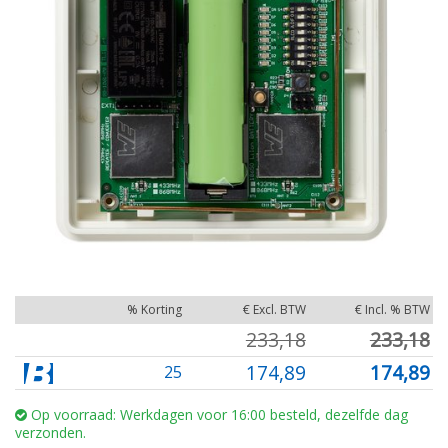
% Korting
€ Excl. BTW
€ Incl. % BTW
233,18
233,18
174,89
174,89
25
Op voorraad: Werkdagen voor 16:00 besteld, dezelfde dag
verzonden.