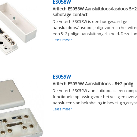
ES058W
Aritech ES058W Aansluitdoos/lasdoos 5+2
sabotage contact
De Aritech ES058W is een hoogwaardige
aansluitdoos/lasdoos, uitgevoerd in het wit 
een 5+2 polige aansluitmogelijkheid. Deze lan
Lees meer
ES059W
Aritech ES059W Aansluitdoos - 8+2 polig
De Aritech ES059W aansluitdoos is een comp
functionele oplossing voor het veilig en overzi
aansluiten van bekabeling in beveiligingssys
Lees meer