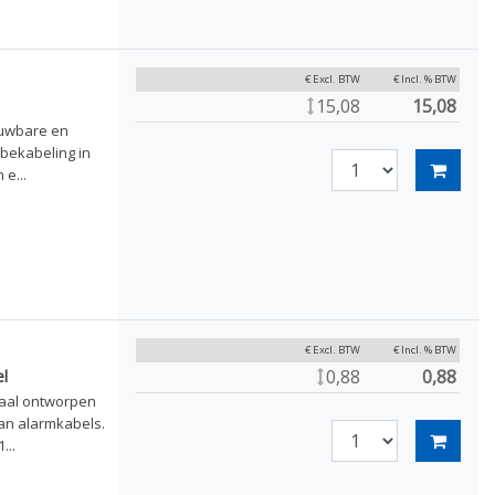
€ Excl. BTW
€ Incl. % BTW
15,08
15,08
ouwbare en
bekabeling in
e...
€ Excl. BTW
€ Incl. % BTW
0,88
0,88
l
iaal ontworpen
an alarmkabels.
...