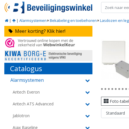
|
|
Alarmsystemen
Bekabeling en toebehoren
Lasdozen en leg
Meer korting? Klik hier!
Catalogus
Alarmsystemen
Aritech Everon
Foto-tabe
Aritech ATS Advanced
Jablotron
Ajax Baseline