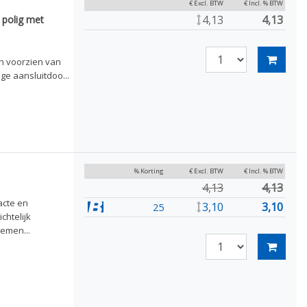
€ Excl. BTW
€ Incl. % BTW
4,13
4,13
 polig met
en voorzien van
ge aansluitdoo...
% Korting
€ Excl. BTW
€ Incl. % BTW
4,13
4,13
acte en
3,10
3,10
25
chtelijk
temen...