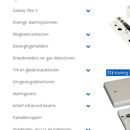
Galaxy Flex 3
Overige alarmsystemen
Magneetcontacten
Bewegingsmelders
Brandmelders en gas detectoren
Tril en glasbreukdetectie
Korting
Omgevingsdetectoren
Alarmgevers
Actief infrarood beams
Paniekknoppen
Voedingen, accu's en batterijen