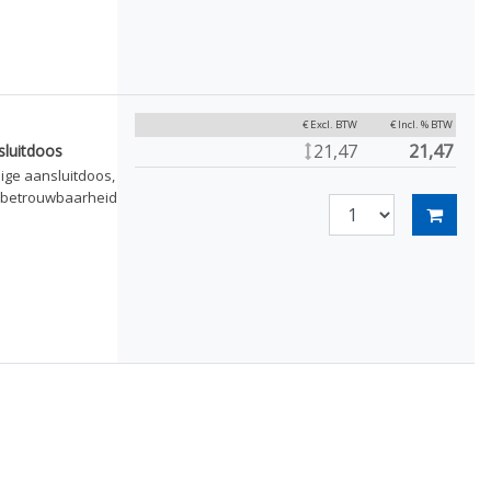
€ Excl. BTW
€ Incl. % BTW
21,47
21,47
sluitdoos
ige aansluitdoos,
 betrouwbaarheid