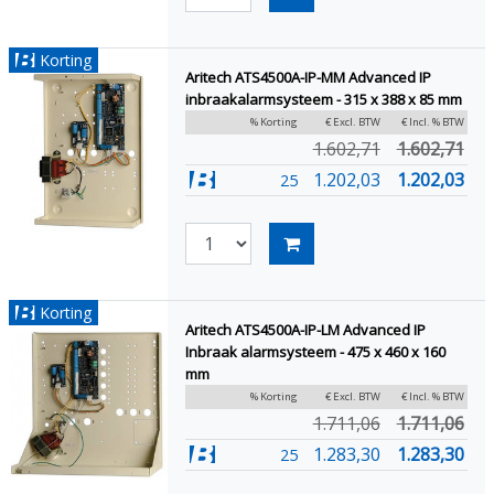
Korting
Aritech ATS4500A-IP-MM Advanced IP
inbraakalarmsysteem - 315 x 388 x 85 mm
% Korting
€ Excl. BTW
€ Incl. % BTW
1.602,71
1.602,71
1.202,03
1.202,03
25
Korting
Aritech ATS4500A-IP-LM Advanced IP
Inbraak alarmsysteem - 475 x 460 x 160
mm
% Korting
€ Excl. BTW
€ Incl. % BTW
1.711,06
1.711,06
1.283,30
1.283,30
25