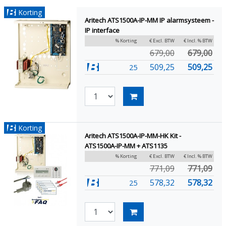
Korting
Aritech ATS1500A-IP-MM IP alarmsysteem -
IP interface
% Korting
€ Excl. BTW
€ Incl. % BTW
679,00
679,00
509,25
509,25
25
Korting
Aritech ATS1500A-IP-MM-HK Kit -
ATS1500A-IP-MM + ATS1135
% Korting
€ Excl. BTW
€ Incl. % BTW
771,09
771,09
578,32
578,32
25