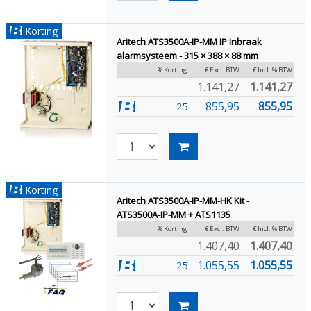
Korting
Aritech ATS3500A-IP-MM IP Inbraak
alarmsysteem - 315 × 388 × 88 mm
% Korting
€ Excl. BTW
€ Incl. % BTW
1.141,27
1.141,27
855,95
855,95
25
Korting
Aritech ATS3500A-IP-MM-HK Kit -
ATS3500A-IP-MM + ATS1135
% Korting
€ Excl. BTW
€ Incl. % BTW
1.407,40
1.407,40
1.055,55
1.055,55
25