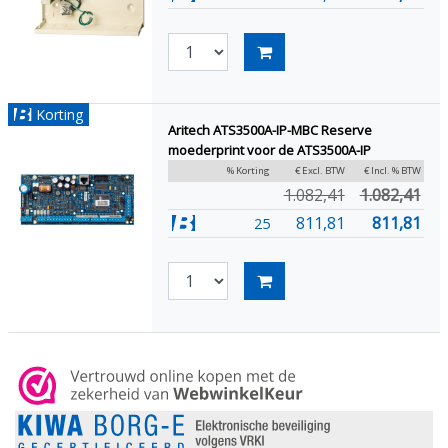
Korting
Aritech ATS3500A-IP-MBC Reserve
moederprint voor de ATS3500A-IP
% Korting
€ Excl. BTW
€ Incl. % BTW
1.082,41
1.082,41
811,81
811,81
25