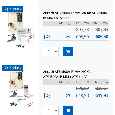
Korting
Aritech ATS1500A-IP-MM-MK Kit ATS1500A-
IP-MM + ATS1136
% Korting
€ Excl. BTW
€ Incl. % BTW
807,33
807,33
605,50
605,50
25
Korting
Aritech ATS1500A-IP-MM-NK Kit -
ATS1500A-IP-MM + ATS1110A
% Korting
€ Excl. BTW
€ Incl. % BTW
826,57
826,57
619,93
619,93
25