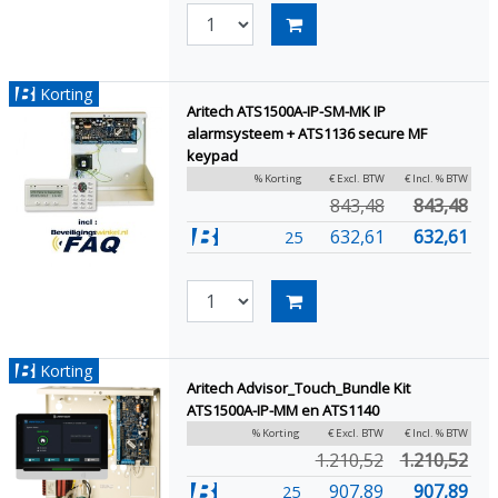
Korting
Aritech ATS1500A-IP-SM-MK IP
alarmsysteem + ATS1136 secure MF
keypad
% Korting
€ Excl. BTW
€ Incl. % BTW
843,48
843,48
632,61
632,61
25
Korting
Aritech Advisor_Touch_Bundle Kit
ATS1500A-IP-MM en ATS1140
% Korting
€ Excl. BTW
€ Incl. % BTW
1.210,52
1.210,52
907,89
907,89
25