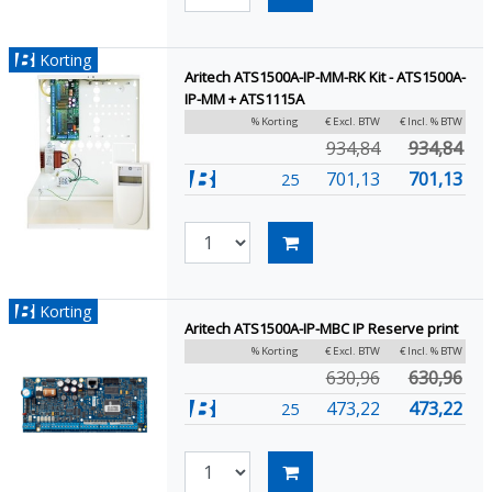
Korting
Aritech ATS1500A-IP-MM-RK Kit - ATS1500A-
IP-MM + ATS1115A
% Korting
€ Excl. BTW
€ Incl. % BTW
934,84
934,84
701,13
701,13
25
Korting
Aritech ATS1500A-IP-MBC IP Reserve print
% Korting
€ Excl. BTW
€ Incl. % BTW
630,96
630,96
473,22
473,22
25