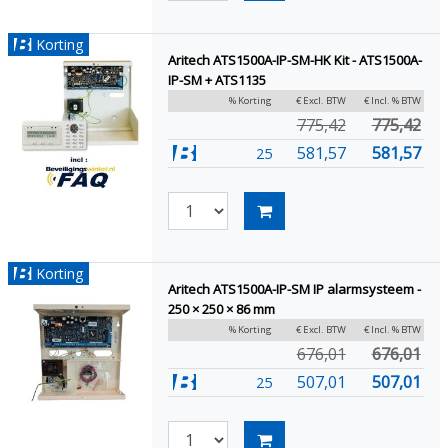
Korting
Aritech ATS1500A-IP-SM-HK Kit - ATS1500A-
IP-SM + ATS1135
% Korting
€ Excl. BTW
€ Incl. % BTW
775,42
775,42
581,57
581,57
25
Korting
Aritech ATS1500A-IP-SM IP alarmsysteem -
250 × 250 × 86 mm
% Korting
€ Excl. BTW
€ Incl. % BTW
676,01
676,01
507,01
507,01
25