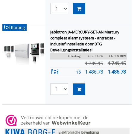
Korting
Jablotron JA-MERCURY-SET-AN Mercury
compleet alarmsysteem - antraciet -
Inclusief installatie door BTG
Beveiligingsinstallaties!
% Korting
€ Excl. BTW
€ Incl. % BTW
1.749,15
1.749,15
1.486,78
1.486,78
15