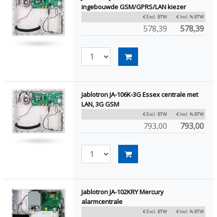
ingebouwde GSM/GPRS/LAN kiezer
€ Excl. BTW
€ Incl. % BTW
578,39
578,39
Jablotron JA-106K-3G Essex centrale met
LAN, 3G GSM
€ Excl. BTW
€ Incl. % BTW
793,00
793,00
Jablotron JA-102KRY Mercury
alarmcentrale
€ Excl. BTW
€ Incl. % BTW