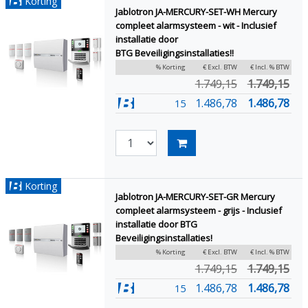
Korting
Jablotron JA-MERCURY-SET-WH Mercury
compleet alarmsysteem - wit - Inclusief
installatie door
BTG Beveiligingsinstallaties!!
% Korting
€ Excl. BTW
€ Incl. % BTW
1.749,15
1.749,15
1.486,78
1.486,78
15
Korting
Jablotron JA-MERCURY-SET-GR Mercury
compleet alarmsysteem - grijs - Inclusief
installatie door BTG
Beveiligingsinstallaties!
% Korting
€ Excl. BTW
€ Incl. % BTW
1.749,15
1.749,15
1.486,78
1.486,78
15