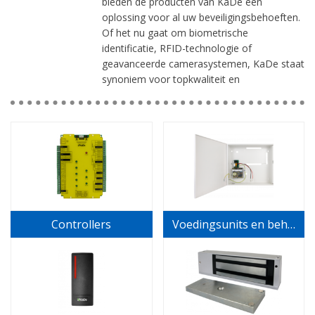
bieden de producten van KaDe een
oplossing voor al uw beveiligingsbehoeften.
Of het nu gaat om biometrische
identificatie, RFID-technologie of
geavanceerde camerasystemen, KaDe staat
synoniem voor topkwaliteit en
compromisloze veiligheid.
Vertrouw op KaDe om de controle te
behouden over de toegang tot uw
waardevolle ruimtes. Onze producten
integreren naadloos met diverse
omgevingen en bieden u de flexibiliteit die u
nodig heeft.
Controllers
Voedingsunits en behuizingen