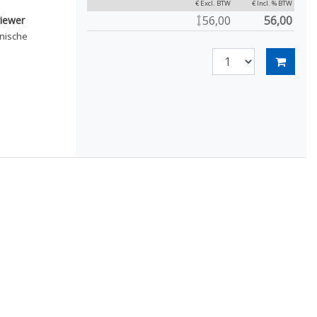
€ Excl. BTW
€ Incl. % BTW
56,00
56,00
iewer
hnische