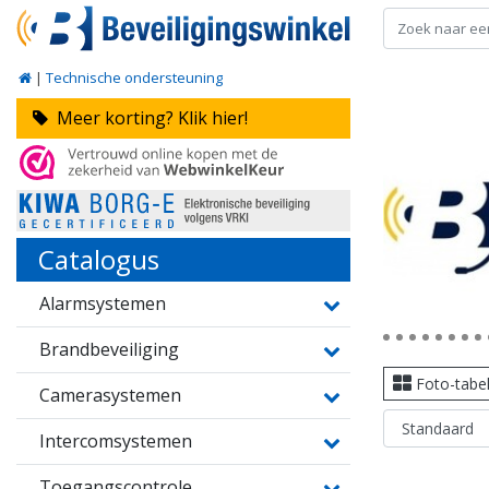
|
Technische ondersteuning
Meer korting? Klik hier!
Catalogus
Alarmsystemen
Brandbeveiliging
Foto-tabe
Camerasystemen
Intercomsystemen
Toegangscontrole