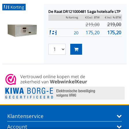
Korting
De Raat DR121000481 Saga hotelsafe LTP
% Korting
€ Excl. BTW
€ Incl. % BTW
219,00
219,00
175,20
175,20
20
Klantenservice
Account