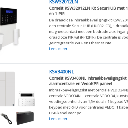
KSW32012LN
Comelit KSW32012LN Kit SecurHUB met 
en 1 PIR
De draadloze inbraakbeveiligingskit KSW3201
een centrale Secur HUB (HUB32LCD), 1 draad
magneetcontact met een bedrade aux-ingang
draadloze PIR wit (RF12PIR). De centrale is vo
geïntegreerde WiFi- en Ethernet inte
Lees meer
KSV3400NL
Comelit KSV3400NL Inbraakbeveiligingski
alarmcentrale en VedoKPR paneel
Inbraakbeveiligingskit met centrale VEDO34NL
centrale VEDO34NL - centrale VEDO 34, kunsts
voedingseenheid van 1,5A dutch; 1 keypad VE
keypad met RFID voor centrales VEDO; 1 kabel
USB-kabel voor pc
Lees meer