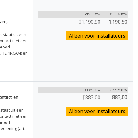
€ Excl. BTW
€ Incl. % BTW
1.190,50
1.190,50
Cam,
estaat uit een
Alleen voor installateurs
ontact met een
rarood
RF12PIRCAM) en
€ Excl. BTW
€ Incl. % BTW
883,00
883,00
ontact en
staat uit een
Alleen voor installateurs
ontact met een
rarood
ediening (art.