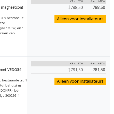
€ Excl. BTW
€ Incl. % BTW
788,50
788,50
1 magneetcont
2LN bestaat uit
Alleen voor installateurs
loze
 (RF1MCW) en 1
orzien van
€ Excl. BTW
€ Incl. % BTW
781,50
781,50
t met VEDO34
, bestaande uit: 1
Alleen voor installateurs
tof behuizing,
DOKPR - lcd-
tje 30022611 -