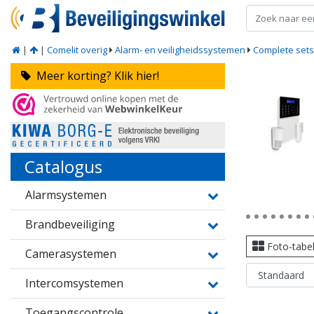
|
|
Comelit overig
Alarm- en veiligheidssystemen
Complete sets
Meer korting? Klik hier!
Catalogus
Alarmsystemen
Brandbeveiliging
Foto-tabe
Camerasystemen
Intercomsystemen
Toegangscontrole