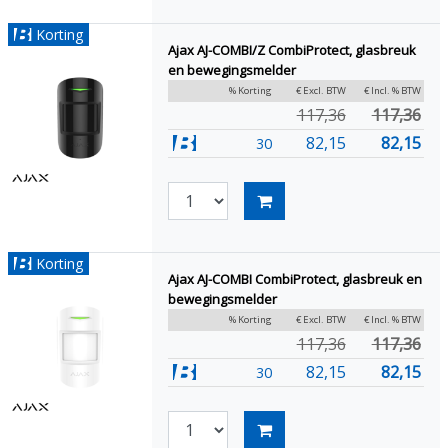
Korting
Ajax AJ-COMBI/Z CombiProtect, glasbreuk
en bewegingsmelder
% Korting
€ Excl. BTW
€ Incl. % BTW
117,36
117,36
82,15
82,15
30
Korting
Ajax AJ-COMBI CombiProtect, glasbreuk en
bewegingsmelder
% Korting
€ Excl. BTW
€ Incl. % BTW
117,36
117,36
82,15
82,15
30