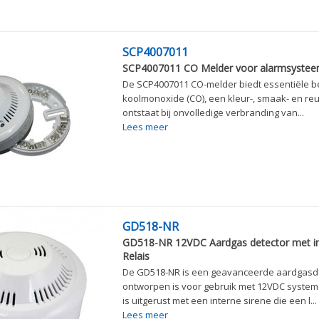
SCP4007011
SCP4007011 CO Melder voor alarmsysteem
De SCP4007011 CO-melder biedt essentiële 
koolmonoxide (CO), een kleur-, smaak- en reu
ontstaat bij onvolledige verbranding van...
Lees meer
GD518-NR
GD518-NR 12VDC Aardgas detector met in
Relais
De GD518-NR is een geavanceerde aardgasde
ontworpen is voor gebruik met 12VDC system
is uitgerust met een interne sirene die een l...
Lees meer