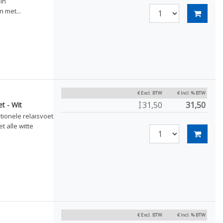
in
 met...
€ Excl. BTW
€ Incl. % BTW
31,50
31,50
t - Wit
ionele relaisvoet
t alle witte
€ Excl. BTW
€ Incl. % BTW