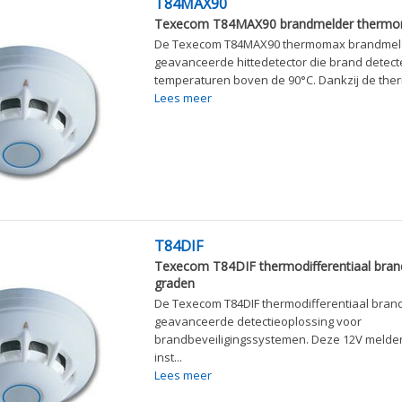
T84MAX90
Texecom T84MAX90 brandmelder thermom
De Texecom T84MAX90 thermomax brandmeld
geavanceerde hittedetector die brand detecte
temperaturen boven de 90°C. Dankzij de therm
Lees meer
T84DIF
Texecom T84DIF thermodifferentiaal bran
graden
De Texecom T84DIF thermodifferentiaal bran
geavanceerde detectieoplossing voor
brandbeveiligingssystemen. Deze 12V melder
inst...
Lees meer