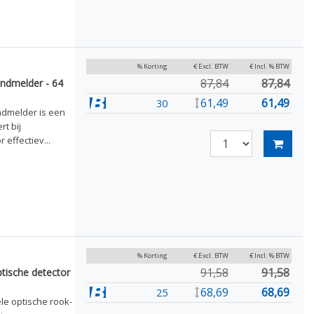
% Korting
€ Excl. BTW
€ Incl. % BTW
87,84
87,84
dmelder - 64
61,49
61,49
30
dmelder is een
t bij
effectiev...
% Korting
€ Excl. BTW
€ Incl. % BTW
91,58
91,58
tische detector
68,69
68,69
25
le optische rook-