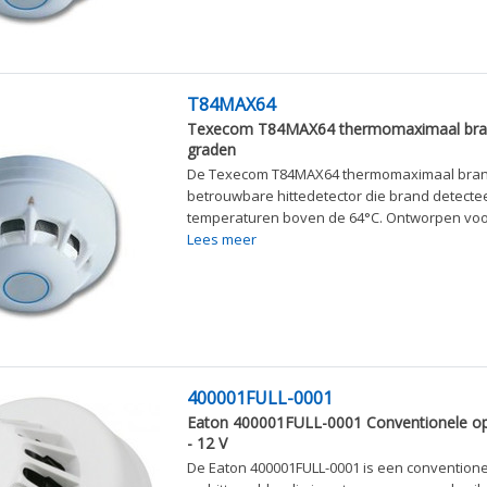
T84MAX64
Texecom T84MAX64 thermomaximaal bran
graden
De Texecom T84MAX64 thermomaximaal bran
betrouwbare hittedetector die brand detecteer
temperaturen boven de 64°C. Ontworpen voor 
Lees meer
400001FULL-0001
Eaton 400001FULL-0001 Conventionele op
- 12 V
De Eaton 400001FULL-0001 is een conventione