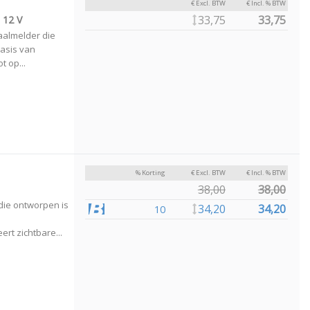
€ Excl. BTW
€ Incl. % BTW
33,75
33,75
 12 V
aalmelder die
asis van
t op...
% Korting
€ Excl. BTW
€ Incl. % BTW
38,00
38,00
die ontworpen is
34,20
34,20
10
t zichtbare...