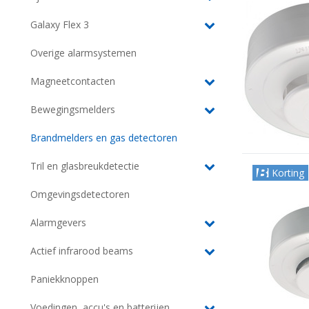
Galaxy Flex 3
Overige alarmsystemen
Magneetcontacten
Bewegingsmelders
Brandmelders en gas detectoren
Tril en glasbreukdetectie
Korting
Omgevingsdetectoren
Alarmgevers
Actief infrarood beams
Paniekknoppen
Voedingen, accu's en batterijen