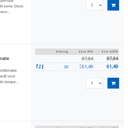
speciaal
0-serie. Deze
env...
% Korting
€ Excl. BTW
€ Incl. % BTW
87,84
87,84
natie
61,49
61,49
30
combinatie
iedt voor
ls tempe...