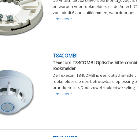
De Aritech DB702 Universele Montagevoet is 
ontworpen voor rookmelders uit de Aritech 70
voet biedt 6 aansluitklemmen, waardoor het e
Lees meer
T84COMBI
Texecom T84COMBI Optische-hitte combi
rookmelder
De Texecom T84COMBI is een optische-hitte 
rookmelder die een betrouwbare oplossing b
branddetectie. Door zowel rookontwikkeling a
Lees meer