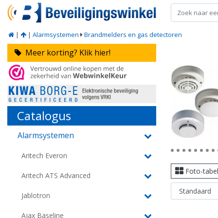
|
|
Alarmsystemen
Brandmelders en gas detectoren
Meer korting? Klik hier!
Catalogus
Alarmsystemen
Aritech Everon
Foto-tabe
Aritech ATS Advanced
Jablotron
Ajax Baseline