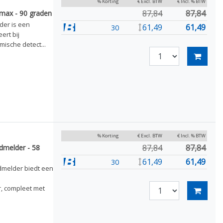
% Korting
€ Excl. BTW
€ Incl. % BTW
87,84
87,84
ax - 90 graden
er is een
61,49
61,49
30
ert bij
ische detect...
% Korting
€ Excl. BTW
€ Incl. % BTW
87,84
87,84
dmelder - 58
61,49
61,49
30
dmelder biedt een
, compleet met