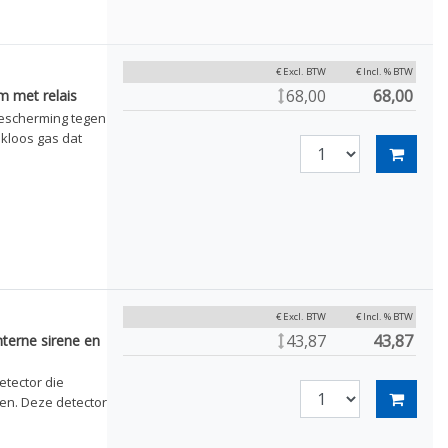
€ Excl. BTW
€ Incl. % BTW
68,00
68,00
 met relais
bescherming tegen
kloos gas dat
€ Excl. BTW
€ Incl. % BTW
43,87
43,87
terne sirene en
tector die
en. Deze detector