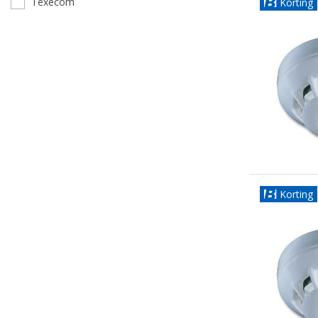
Texecom
Korting
Korting