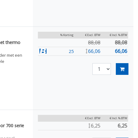
% Korting
€ Excl. BTW
€ Incl. % BTW
88,08
88,08
met thermo
66,06
66,06
25
lder met een
ele
€ Excl. BTW
€ Incl. % BTW
6,25
6,25
or 700 serie