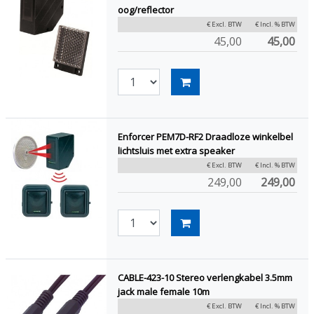
oog/reflector
€ Excl. BTW
€ Incl. % BTW
45,00
45,00
Enforcer PEM7D-RF2 Draadloze winkelbel
lichtsluis met extra speaker
€ Excl. BTW
€ Incl. % BTW
249,00
249,00
CABLE-423-10 Stereo verlengkabel 3.5mm
jack male female 10m
€ Excl. BTW
€ Incl. % BTW