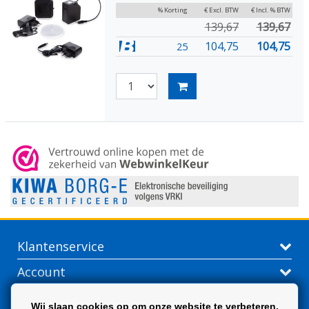
% Korting
€ Excl. BTW
€ Incl. % BTW
139,67
139,67
104,75
104,75
25
Klantenservice
Account
Contactgegevens
Wij slaan cookies op om onze website te verbeteren.