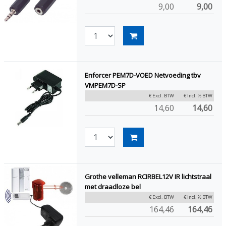
9,00
9,00
Enforcer PEM7D-VOED Netvoeding tbv
VMPEM7D-SP
€ Excl. BTW
€ Incl. % BTW
14,60
14,60
Grothe velleman RCIRBEL12V IR lichtstraal
met draadloze bel
€ Excl. BTW
€ Incl. % BTW
164,46
164,46