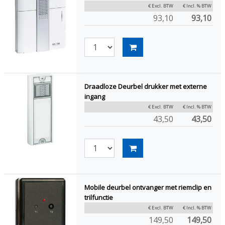
€ Excl. BTW
€ Incl. % BTW
93,10
93,10
Draadloze Deurbel drukker met externe
ingang
€ Excl. BTW
€ Incl. % BTW
43,50
43,50
Mobile deurbel ontvanger met riemclip en
trilfunctie
€ Excl. BTW
€ Incl. % BTW
149,50
149,50