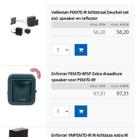
Velleman PEM7D IR lichtstraal Deurbel set
incl. speaker en reflector
€ Excl. BTW
€ Incl. % BTW
56,20
56,20
Enforcer PEM7D-RFSP Extra draadloze
speaker voor PEM7D-RF
€ Excl. BTW
€ Incl. % BTW
97,31
97,31
Enforcer VMPEM7D-IR IR-lichtsluis extra IR