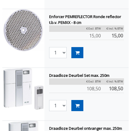
Enforcer PEMREFLECTOR Ronde reflector
t.b.v. PEMXX - 8 cm
€ Excl. BTW
€ Incl. % BTW
15,00
15,00
Draadloze Deurbel Set max. 250m
€ Excl. BTW
€ Incl. % BTW
108,50
108,50
Draadloze Deurbel ontvanger max. 250m