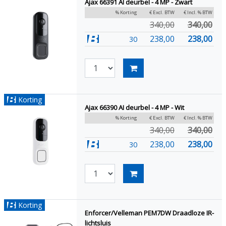
Ajax 66391 AI deurbel - 4 MP - Zwart
% Korting
€ Excl. BTW
€ Incl. % BTW
340,00
340,00
238,00
238,00
30
Korting
Ajax 66390 AI deurbel - 4 MP - Wit
% Korting
€ Excl. BTW
€ Incl. % BTW
340,00
340,00
238,00
238,00
30
Korting
Enforcer/Velleman PEM7DW Draadloze IR-
lichtsluis