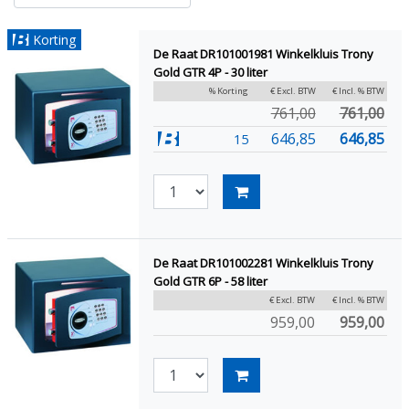
Korting
De Raat DR101001981 Winkelkluis Trony
Gold GTR 4P - 30 liter
% Korting
€ Excl. BTW
€ Incl. % BTW
761,00
761,00
646,85
646,85
15
De Raat DR101002281 Winkelkluis Trony
Gold GTR 6P - 58 liter
€ Excl. BTW
€ Incl. % BTW
959,00
959,00