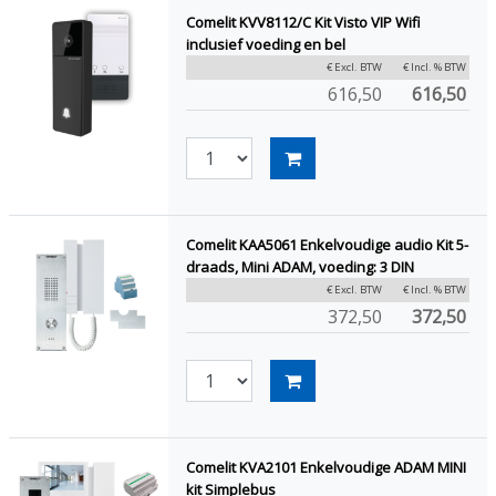
Comelit KVV8112/C Kit Visto VIP Wifi
inclusief voeding en bel
€ Excl. BTW
€ Incl. % BTW
616,50
616,50
Comelit KAA5061 Enkelvoudige audio Kit 5-
draads, Mini ADAM, voeding: 3 DIN
€ Excl. BTW
€ Incl. % BTW
372,50
372,50
Comelit KVA2101 Enkelvoudige ADAM MINI
kit Simplebus