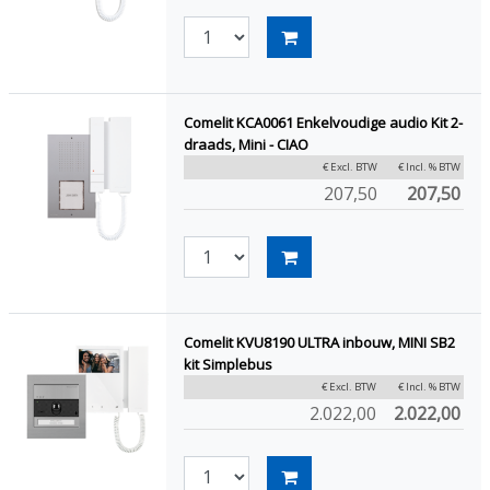
Comelit KCA0061 Enkelvoudige audio Kit 2-
draads, Mini - CIAO
€ Excl. BTW
€ Incl. % BTW
207,50
207,50
Comelit KVU8190 ULTRA inbouw, MINI SB2
kit Simplebus
€ Excl. BTW
€ Incl. % BTW
2.022,00
2.022,00