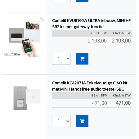
Comelit KVU8190W ULTRA inbouw, MINI HF
SB2 kit met gateway functie
€ Excl. BTW
€ Incl. % BTW
2.103,00
2.103,00
Comelit KCA2071A Enkelvoudige CIAO kit
met MINI Handsfree audio toestel SBC
€ Excl. BTW
€ Incl. % BTW
471,00
471,00