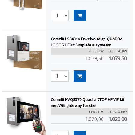
Comelit LS9431V Enkelvoudige QUADRA
LOGOS HF kit Simplebus systeem
€ Excl. BTW
€ Incl. % BTW
1.079,50
1.079,50
Comelit KVQ8570 Quadra 7TOP HF VIP kit
met Wifi gateway functie
€ Excl. BTW
€ Incl. % BTW
1.020,00
1.020,00