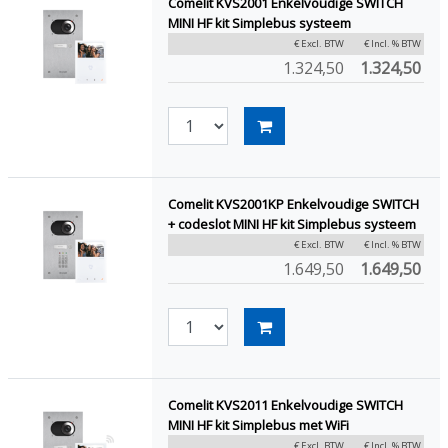
Comelit KVS2001 Enkelvoudige SWITCH
MINI HF kit Simplebus systeem
€ Excl. BTW
€ Incl. % BTW
1.324,50
1.324,50
Comelit KVS2001KP Enkelvoudige SWITCH
+ codeslot MINI HF kit Simplebus systeem
€ Excl. BTW
€ Incl. % BTW
1.649,50
1.649,50
Comelit KVS2011 Enkelvoudige SWITCH
MINI HF kit Simplebus met WiFi
€ Excl. BTW
€ Incl. % BTW