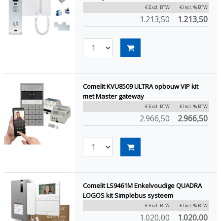
€ Excl. BTW
€ Incl. % BTW
1.213,50
1.213,50
Comelit KVU8509 ULTRA opbouw VIP kit
met Master gateway
€ Excl. BTW
€ Incl. % BTW
2.966,50
2.966,50
Comelit LS9461M Enkelvoudige QUADRA
LOGOS kit Simplebus systeem
€ Excl. BTW
€ Incl. % BTW
1.020,00
1.020,00