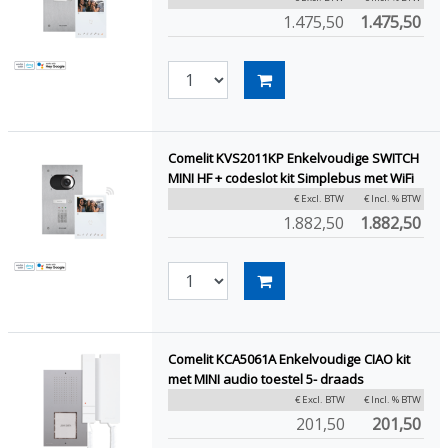
1.475,50
1.475,50
Comelit KVS2011KP Enkelvoudige SWITCH
MINI HF + codeslot kit Simplebus met WiFi
€ Excl. BTW
€ Incl. % BTW
1.882,50
1.882,50
Comelit KCA5061A Enkelvoudige CIAO kit
met MINI audio toestel 5- draads
€ Excl. BTW
€ Incl. % BTW
201,50
201,50