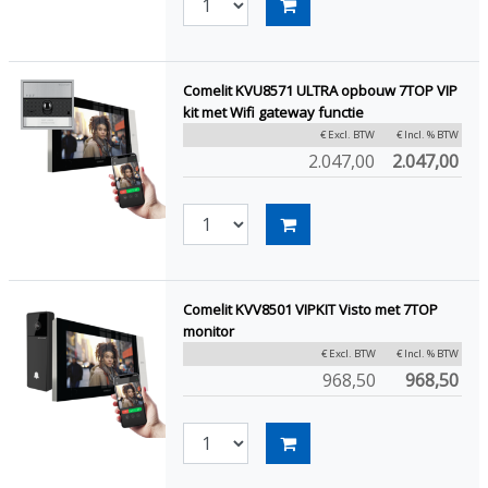
Comelit KVU8571 ULTRA opbouw 7TOP VIP
kit met Wifi gateway functie
€ Excl. BTW
€ Incl. % BTW
2.047,00
2.047,00
Comelit KVV8501 VIPKIT Visto met 7TOP
monitor
€ Excl. BTW
€ Incl. % BTW
968,50
968,50