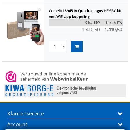
Comelit LS9451V Quadra Logos HF SBC kit
met WiFi app koppeling
€ Excl. BTW
€ Incl. % BTW
1.410,50
1.410,50
Klantenservice
Account