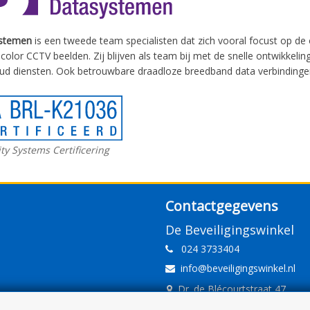
stemen
is een tweede team specialisten dat zich vooral focust op de
l-color CCTV beelden. Zij blijven als team bij met de snelle ontwikke
ud diensten. Ook betrouwbare draadloze breedband data verbindingen (
ty Systems Certificering
Contactgegevens
De Beveiligingswinkel
024 3733404
info@beveiligingswinkel.nl
Dr. de Blécourtstraat 47
6541DD Nijmegen