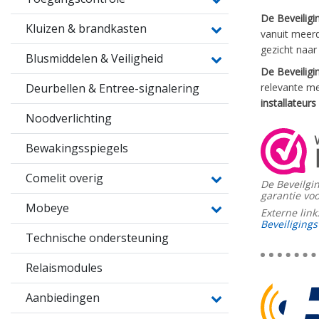
De Beveiligi
Kluizen & brandkasten
vanuit meerd
gezicht naar
Blusmiddelen & Veiligheid
De Beveiligi
Deurbellen & Entree-signalering
relevante me
installateurs
Noodverlichting
Bewakingsspiegels
Comelit overig
De Beveilgi
garantie voo
Mobeye
Externe link
Beveiligings
Technische ondersteuning
Relaismodules
Aanbiedingen