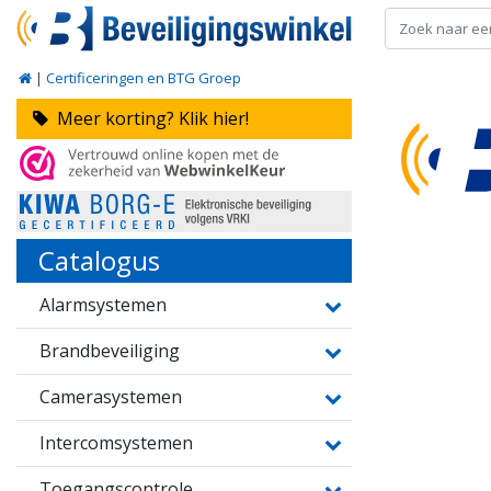
|
Certificeringen en BTG Groep
Meer korting? Klik hier!
Catalogus
Alarmsystemen
Brandbeveiliging
Camerasystemen
Intercomsystemen
Toegangscontrole