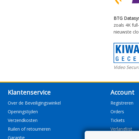
BTG Datasy
zoals 4K ful
nieuwste clo
Video Securi
Klantenservice
Account
Over de Beveiligingswinkel
Registreren
Openingstijden
Orders
Verzendkosten
Tickets
Ruilen of retourneren
Verlanglijst
Garantie