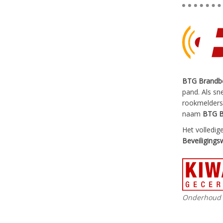
BTG Brandbe
pand. Als sn
rookmelders,
naam
BTG B
Het volledig
Beveiligings
Onderhoud 