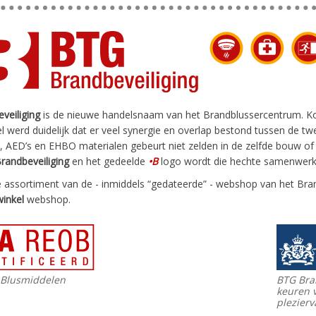
veiliging
is de nieuwe handelsnaam van het Brandblussercentrum. Kort n
el werd duidelijk dat er veel synergie en overlap bestond tussen de tw
 AED’s en EHBO materialen gebeurt niet zelden in de zelfde bouw of
randbeveiliging
en het gedeelde
•B
logo wordt die hechte samenwerki
e assortiment van de - inmiddels “gedateerde” - webshop van het Br
winkel
webshop.
Blusmiddelen
BTG Bran
keuren 
plezierv