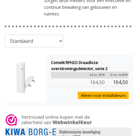
zorgen deze melders voor een effectieve en
continue bewaking van gebouwen en
ruimtes.
Comelit RFH2O Draadloze
overstromingsdetector, serie 2
€ Excl. BTW
€ Incl. % BTW
164,50
164,50
Alleen voor installateurs