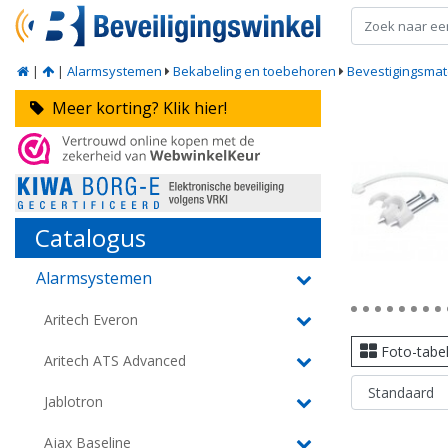
|
|
Alarmsystemen
Bekabeling en toebehoren
Bevestigingsmat
Meer korting? Klik hier!
Catalogus
Alarmsystemen
Aritech Everon
Foto-tabe
Aritech ATS Advanced
Jablotron
Ajax Baseline