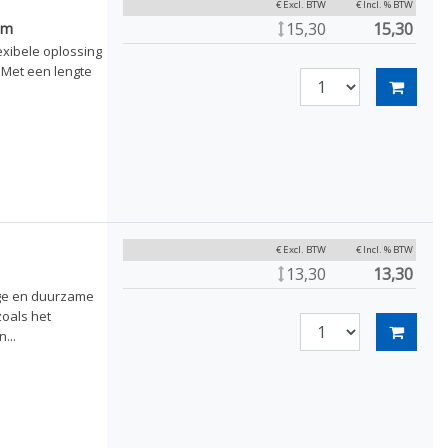
€ Excl. BTW
€ Incl. % BTW
15,30
15,30
cm
exibele oplossing
. Met een lengte
€ Excl. BTW
€ Incl. % BTW
13,30
13,30
ige en duurzame
zoals het
...