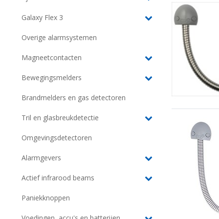
Galaxy Flex 3
Overige alarmsystemen
Magneetcontacten
Bewegingsmelders
Brandmelders en gas detectoren
Tril en glasbreukdetectie
Omgevingsdetectoren
Alarmgevers
Actief infrarood beams
Paniekknoppen
Voedingen, accu's en batterijen