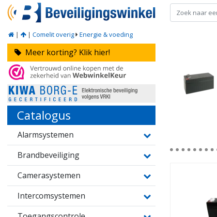
|
|
Comelit overig
Energie & voeding
Meer korting? Klik hier!
Catalogus
Alarmsystemen
Brandbeveiliging
Camerasystemen
Intercomsystemen
Toegangscontrole