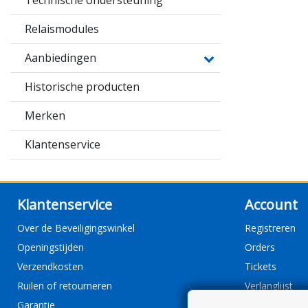
Technische ondersteuning
Relaismodules
Aanbiedingen
Historische producten
Merken
Klantenservice
Klantenservice
Account
Over de Beveiligingswinkel
Registreren
Openingstijden
Orders
Verzendkosten
Tickets
Ruilen of retourneren
Verlanglijst
Garantie