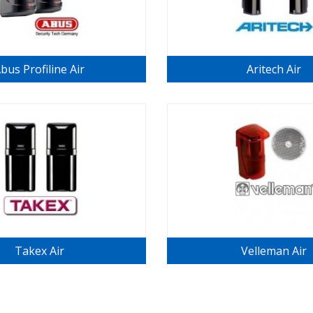
bus Profiline Air
Aritech Air
Takex Air
Velleman Air