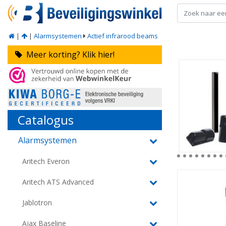
|
|
Alarmsystemen
Actief infrarood beams
Meer korting? Klik hier!
Catalogus
Alarmsystemen
Aritech Everon
Aritech ATS Advanced
Jablotron
Ajax Baseline