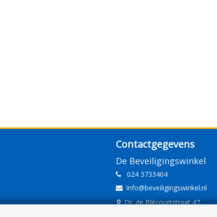
Contactgegevens
De Beveiligingswinkel
024 3733404
info@beveiligingswinkel.nl
Dr. de Blécourtstraat 47
6541DD Nijmegen