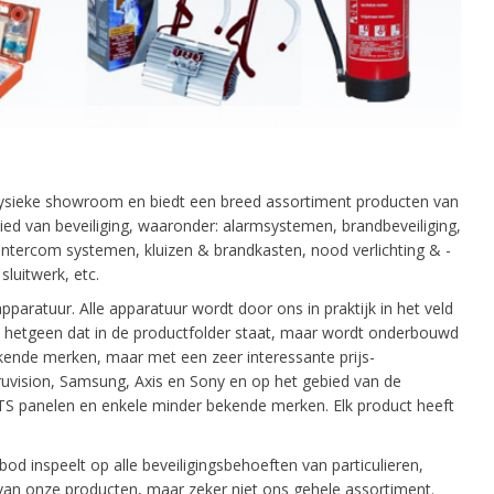
t fysieke showroom en biedt een breed assortiment producten van
ied van beveiliging, waaronder: alarmsystemen, brandbeveiliging,
ntercom systemen, kluizen & brandkasten, nood verlichting & -
sluitwerk, etc.
paratuur. Alle apparatuur wordt door ons in praktijk in het veld
p hetgeen dat in de productfolder staat, maar wordt onderbouwd
kende merken, maar met een zeer interessante prijs-
ruvision, Samsung, Axis en Sony en op het gebied van de
ATS panelen en enkele minder bekende merken. Elk product heeft
od inspeelt op alle beveiligingsbehoeften van particulieren,
e van onze producten, maar zeker niet ons gehele assortiment.