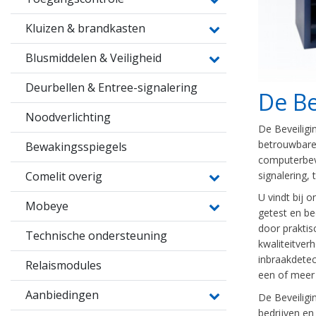
Kluizen & brandkasten
Blusmiddelen & Veiligheid
Deurbellen & Entree-signalering
De Be
Noodverlichting
De Beveiligi
betrouwbare 
Bewakingsspiegels
computerbeve
signalering, 
Comelit overig
U vindt bij 
Mobeye
getest en be
door praktis
Technische ondersteuning
kwaliteitver
inbraakdetec
Relaismodules
een of meer 
Aanbiedingen
De Beveiligi
bedrijven en