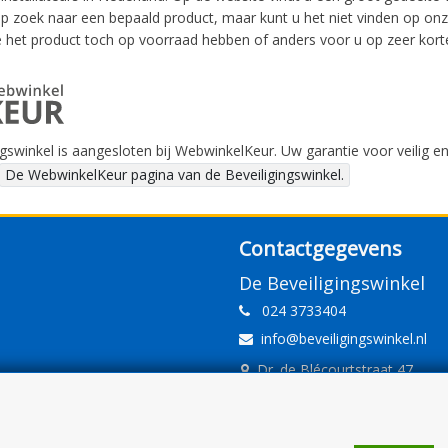
p zoek naar een bepaald product, maar kunt u het niet vinden op on
 het product toch op voorraad hebben of anders voor u op zeer korte
gswinkel is aangesloten bij WebwinkelKeur. Uw garantie voor veilig e
De WebwinkelKeur pagina van de Beveiligingswinkel.
Contactgegevens
De Beveiligingswinkel
024 3733404
info@beveiligingswinkel.nl
Dr. de Blécourtstraat 47
6541DD Nijmegen
www.beveiligingswinkel.nl
KvK: 09.16.10.01