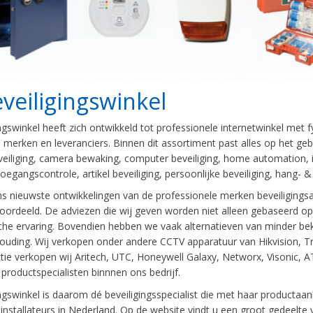
veiligingswinkel
ngswinkel heeft zich ontwikkeld tot professionele internetwinkel me
merken en leveranciers. Binnen dit assortiment past alles op het geb
iliging, camera bewaking, computer beveiliging, home automation, i
toegangscontrole, artikel beveiliging, persoonlijke beveiliging, hang- & 
ons nieuwste ontwikkelingen van de professionele merken beveiligingsap
oordeeld. De adviezen die wij geven worden niet alleen gebaseerd o
che ervaring. Bovendien hebben we vaak alternatieven van minder be
houding. Wij verkopen onder andere CCTV apparatuur van Hikvision, T
tie verkopen wij Aritech, UTC, Honeywell Galaxy, Networx, Visonic, 
productspecialisten binnnen ons bedrijf.
ngswinkel is daarom dé beveiligingsspecialist die met haar productaanb
 installateurs in Nederland. Op de website vindt u een groot gedeelt