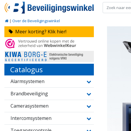
|
Over de Beveiligingswinkel
Meer korting? Klik hier!
Catalogus
Alarmsystemen
Brandbeveiliging
Camerasystemen
Intercomsystemen
Toegangscontrole