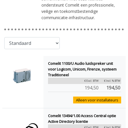
ondersteunt Comelit een professionele,
veilige en toekomstbestendige
communicatie-infrastructuur.
Comelit 1100/U Audio luidspreker unit
voor Logicom, Unicom, Firenze, systeem
Traditioneel
€ Excl. BTW
€ Incl. % BTW
194,50
194,50
Alleen voor installateurs
Comelit 13494/1.00 Access Central optie
Active Directory licentie
€ Excl. BTW
€ Incl. % BTW