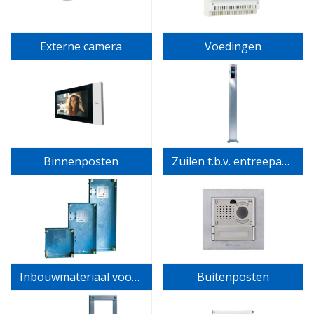
Externe camera
Voedingen
Binnenposten
Zuilen t.b.v. entreepanelen
Inbouwmateriaal voor belinstallatie
Buitenposten