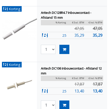
Korting
Aritech DC128R4.7 Inbouwcontact -
Afstand 15 mm
% Korting
€ Excl. BTW
€ Incl. % BTW
47,05
47,05
35,29
35,29
25
Korting
Aritech DC106 Inbouwcontact - Afstand 12
mm
% Korting
€ Excl. BTW
€ Incl. % BTW
17,87
17,87
13,40
13,40
25