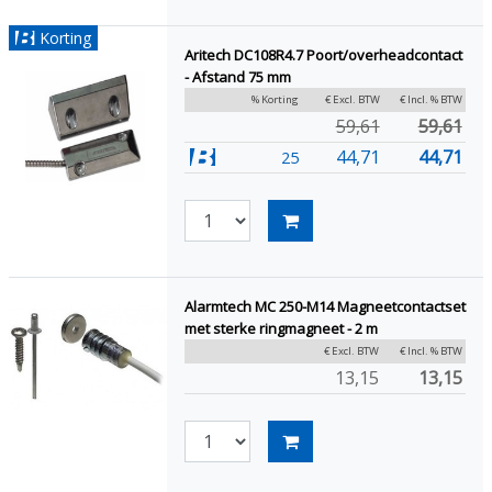
Korting
Aritech DC108R4.7 Poort/overheadcontact
- Afstand 75 mm
% Korting
€ Excl. BTW
€ Incl. % BTW
59,61
59,61
44,71
44,71
25
Alarmtech MC 250-M14 Magneetcontactset
met sterke ringmagneet - 2 m
€ Excl. BTW
€ Incl. % BTW
13,15
13,15