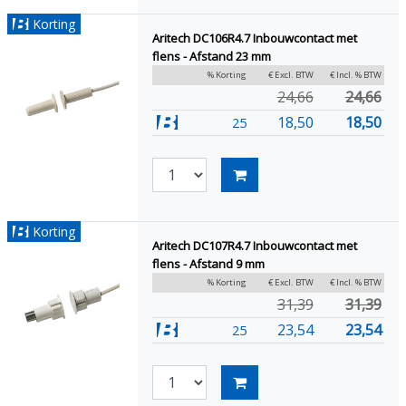
Korting
Aritech DC106R4.7 Inbouwcontact met
flens - Afstand 23 mm
% Korting
€ Excl. BTW
€ Incl. % BTW
24,66
24,66
18,50
18,50
25
Korting
Aritech DC107R4.7 Inbouwcontact met
flens - Afstand 9 mm
% Korting
€ Excl. BTW
€ Incl. % BTW
31,39
31,39
23,54
23,54
25