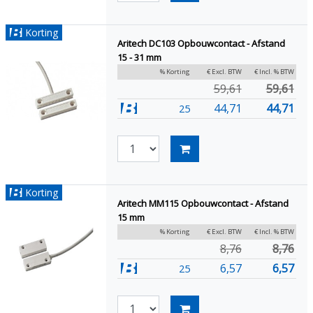
Korting
Aritech DC103 Opbouwcontact - Afstand
15 - 31 mm
% Korting
€ Excl. BTW
€ Incl. % BTW
59,61
59,61
44,71
44,71
25
Korting
Aritech MM115 Opbouwcontact - Afstand
15 mm
% Korting
€ Excl. BTW
€ Incl. % BTW
8,76
8,76
6,57
6,57
25