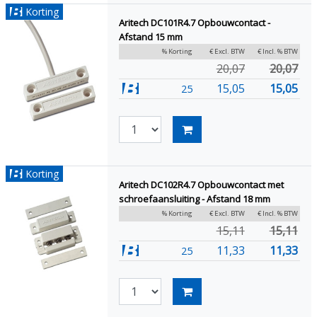
Korting
Aritech DC101R4.7 Opbouwcontact -
Afstand 15 mm
% Korting
€ Excl. BTW
€ Incl. % BTW
20,07
20,07
15,05
15,05
25
Korting
Aritech DC102R4.7 Opbouwcontact met
schroefaansluiting - Afstand 18 mm
% Korting
€ Excl. BTW
€ Incl. % BTW
15,11
15,11
11,33
11,33
25