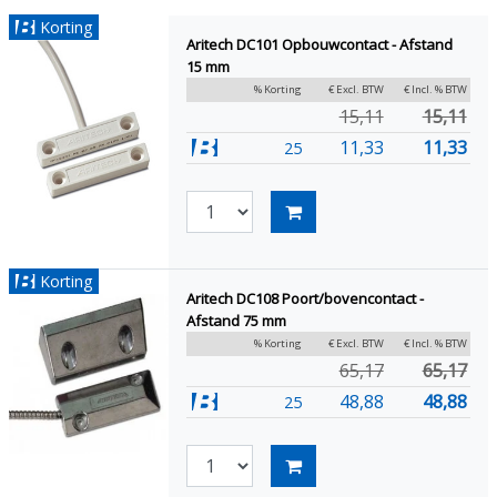
Korting
Aritech DC101 Opbouwcontact - Afstand
15 mm
% Korting
€ Excl. BTW
€ Incl. % BTW
15,11
15,11
11,33
11,33
25
Korting
Aritech DC108 Poort/bovencontact -
Afstand 75 mm
% Korting
€ Excl. BTW
€ Incl. % BTW
65,17
65,17
48,88
48,88
25