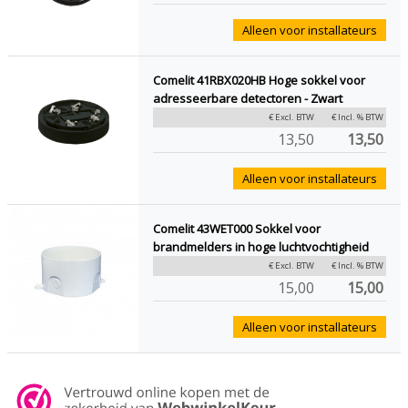
Alleen voor installateurs
Comelit 41RBX020HB Hoge sokkel voor
adresseerbare detectoren - Zwart
€ Excl. BTW
€ Incl. % BTW
13,50
13,50
Alleen voor installateurs
Comelit 43WET000 Sokkel voor
brandmelders in hoge luchtvochtigheid
€ Excl. BTW
€ Incl. % BTW
15,00
15,00
Alleen voor installateurs