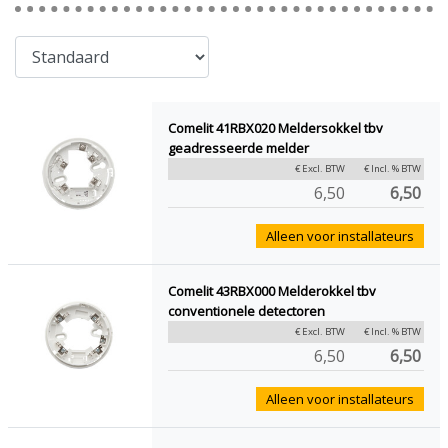
Comelit 41RBX020 Meldersokkel tbv
geadresseerde melder
€ Excl. BTW
€ Incl. % BTW
6,50
6,50
Alleen voor installateurs
Comelit 43RBX000 Melderokkel tbv
conventionele detectoren
€ Excl. BTW
€ Incl. % BTW
6,50
6,50
Alleen voor installateurs