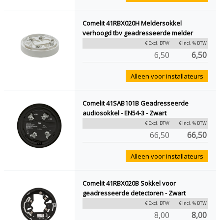
Comelit 41RBX020H Meldersokkel
verhoogd tbv geadresseerde melder
€ Excl. BTW
€ Incl. % BTW
6,50
6,50
Alleen voor installateurs
Comelit 41SAB101B Geadresseerde
audiosokkel - EN54-3 - Zwart
€ Excl. BTW
€ Incl. % BTW
66,50
66,50
Alleen voor installateurs
Comelit 41RBX020B Sokkel voor
geadresseerde detectoren - Zwart
€ Excl. BTW
€ Incl. % BTW
8,00
8,00