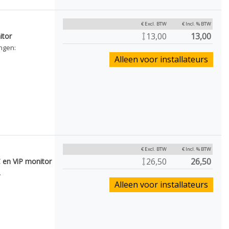
€ Excl. BTW
€ Incl. % BTW
13,00
13,00
itor
ngen:
Alleen voor installateurs
€ Excl. BTW
€ Incl. % BTW
26,50
26,50
en ViP monitor
.
Alleen voor installateurs