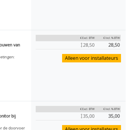
€ Excl. BTW
€ Incl. % BTW
28,50
28,50
bouwen van
etingen:
Alleen voor installateurs
€ Excl. BTW
€ Incl. % BTW
35,00
35,00
itor bij
r de doorvoer
Alleen voor installateurs