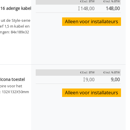
€ Excl. BTW
€ Incl. % BTW
148,00
148,00
16 aderige kabel
uit de Style-serie
Alleen voor installateurs
f 1,5 m kabel en
ingen: 84x189x32
€ Excl. BTW
€ Incl. % BTW
9,00
9,00
Icona toestel
oire voor het
en: 132X132X50mm
Alleen voor installateurs