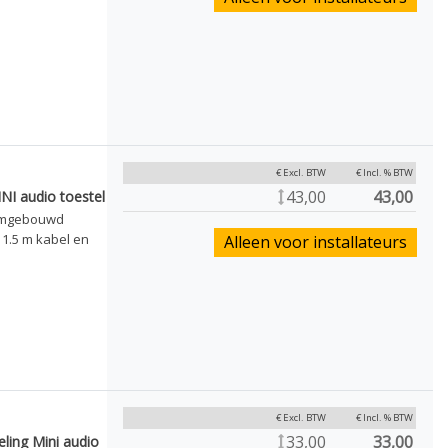
€ Excl. BTW
€ Incl. % BTW
43,00
43,00
NI audio toestel
omgebouwd
1.5 m kabel en
Alleen voor installateurs
€ Excl. BTW
€ Incl. % BTW
33,00
33,00
ling Mini audio