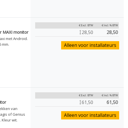
€ Excl. BTW
€ Incl. % BTW
28,50
28,50
r MAXI monitor
xi met Android.
16 mm.
Alleen voor installateurs
€ Excl. BTW
€ Incl. % BTW
61,50
61,50
itor
dekken van
agis of Genius
Alleen voor installateurs
 Kleur wit.