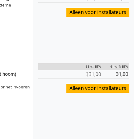
xterne
Alleen voor installateurs
€ Excl. BTW
€ Incl. % BTW
31,00
31,00
t hoorn)
or het invoeren
Alleen voor installateurs