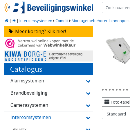
|
|
Intercomsystemen
Comelit
Montagetoebehoren binnenpos
Meer korting? Klik hier!
Catalogus
Alarmsystemen
Brandbeveiliging
Foto-tabe
Camerasystemen
Intercomsystemen
Akuvox