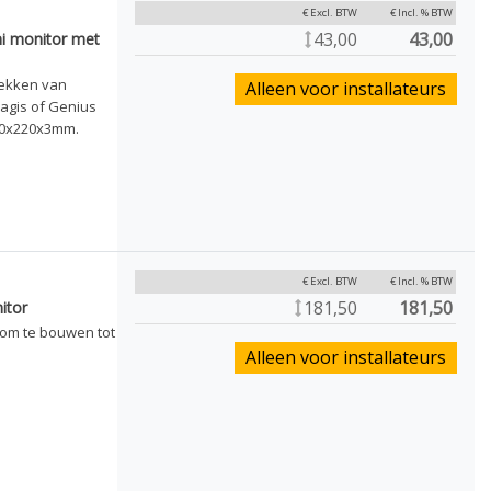
€ Excl. BTW
€ Incl. % BTW
43,00
43,00
i monitor met
dekken van
Alleen voor installateurs
agis of Genius
230x220x3mm.
€ Excl. BTW
€ Incl. % BTW
181,50
181,50
itor
om te bouwen tot
Alleen voor installateurs