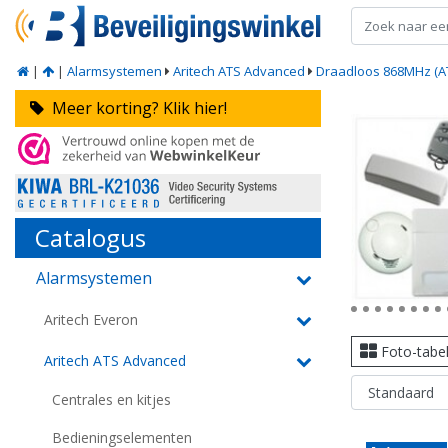
|
|
Alarmsystemen
Aritech ATS Advanced
Draadloos 868MHz (A
Meer korting? Klik hier!
Catalogus
Alarmsystemen
Aritech Everon
Foto-tabe
Aritech ATS Advanced
Centrales en kitjes
Bedieningselementen