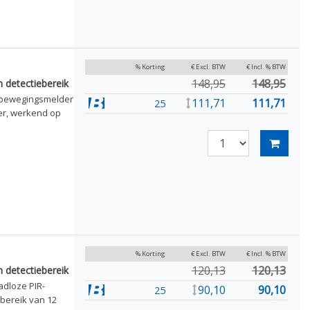
% Korting
€ Excl. BTW
€ Incl. % BTW
148,95
148,95
 detectiebereik
R-bewegingsmelder
111,71
111,71
25
er, werkend op
% Korting
€ Excl. BTW
€ Incl. % BTW
120,13
120,13
 detectiebereik
adloze PIR-
90,10
90,10
25
bereik van 12