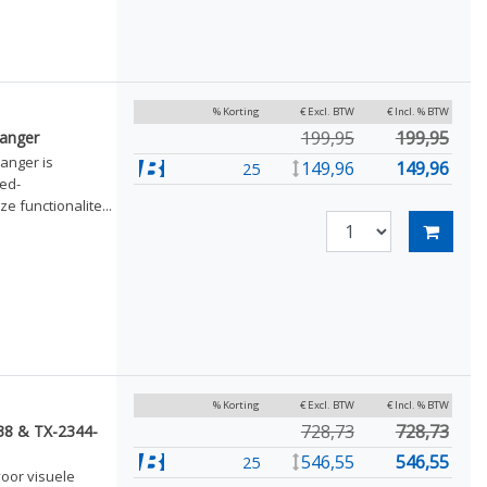
% Korting
€ Excl. BTW
€ Incl. % BTW
199,95
199,95
vanger
anger is
149,96
149,96
25
ed-
e functionalite...
% Korting
€ Excl. BTW
€ Incl. % BTW
728,73
728,73
38 & TX-2344-
546,55
546,55
25
voor visuele