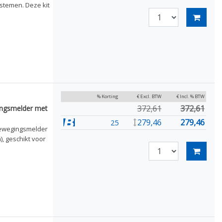
stemen. Deze kit
% Korting
€ Excl. BTW
€ Incl. % BTW
372,61
372,61
ingsmelder met
279,46
279,46
25
bewegingsmelder
, geschikt voor