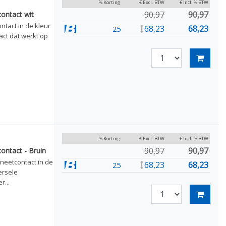
% Korting
€ Excl. BTW
€ Incl. % BTW
90,97
90,97
ontact wit
tact in de kleur
68,23
68,23
25
act dat werkt op
% Korting
€ Excl. BTW
€ Incl. % BTW
90,97
90,97
ontact - Bruin
neetcontact in de
68,23
68,23
25
ersele
...