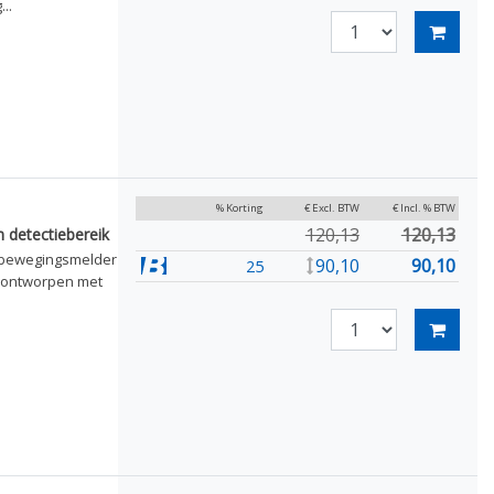
..
% Korting
€ Excl. BTW
€ Incl. % BTW
120,13
120,13
 detectiebereik
R-bewegingsmelder
90,10
90,10
25
l ontworpen met