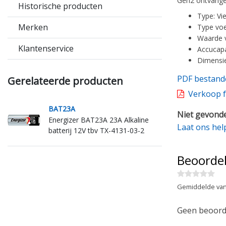
Gen2 ontvanger
Historische producten
Type: Vi
Merken
Type voe
Waarde vo
Klantenservice
Accucapa
Dimensie
PDF bestand
Gerelateerde producten
Verkoop f
BAT23A
Niet gevonde
Energizer BAT23A 23A Alkaline
Laat ons hel
batterij 12V tbv TX-4131-03-2
Beoorde
Gemiddelde van
Geen beoorde