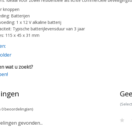
s. Ideaal voor zowel residentiële als lichte commerciële beveiligings
er knoppen
ding: Batterijen
eding: 1 x 12 V alkaline batterij
citeit: Typische batterijlevensduur van 3 jaar
s: 115 x 45 x 31 mm
en:
older
n wat u zoekt?
pen!
lingen
Gee
(Selec
 0 beoordeling(en)
lingen gevonden...