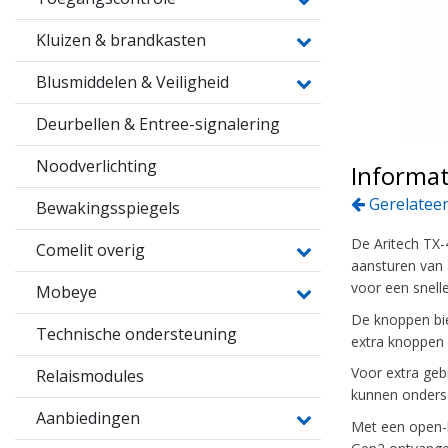
Kluizen & brandkasten
Blusmiddelen & Veiligheid
Deurbellen & Entree-signalering
Noodverlichting
Informat
Gerelateer
Bewakingsspiegels
De Aritech TX-
Comelit overig
aansturen van
voor een snell
Mobeye
De knoppen bied
Technische ondersteuning
extra knoppen 
Voor extra geb
Relaismodules
kunnen ondersc
Aanbiedingen
Met een open-l