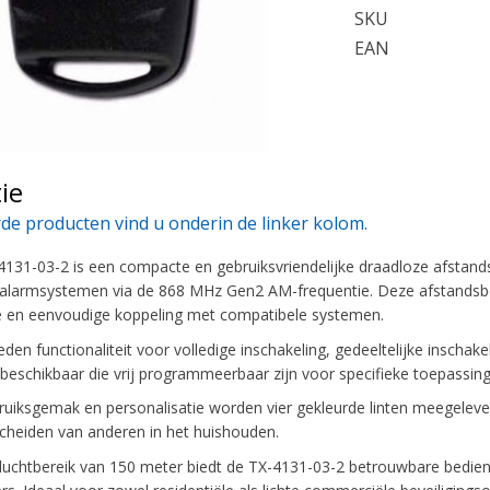
SKU
EAN
ie
de producten vind u onderin de linker kolom.
4131-03-2 is een compacte en gebruiksvriendelijke draadloze afstan
 alarmsystemen via de 868 MHz Gen2 AM-frequentie. Deze afstandsbe
e en eenvoudige koppeling met compatibele systemen.
en functionaliteit voor volledige inschakeling, gedeeltelijke inschak
beschikbaar die vrij programmeerbaar zijn voor specifieke toepassinge
ruiksgemak en personalisatie worden vier gekleurde linten meegeleve
heiden van anderen in het huishouden.
uchtbereik van 150 meter biedt de TX-4131-03-2 betrouwbare bedienin