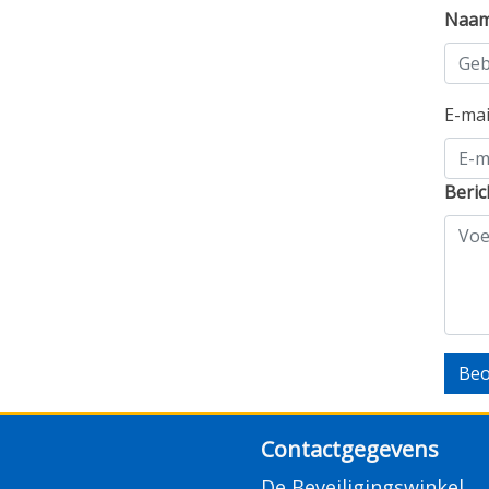
Naa
E-ma
Beric
Beo
Contactgegevens
De Beveiligingswinkel