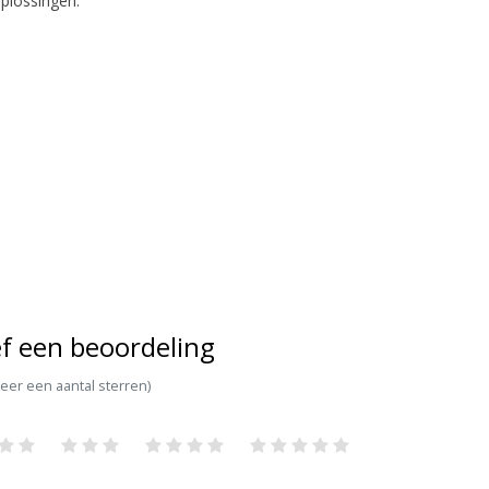
oplossingen.
f een beoordeling
teer een aantal sterren)