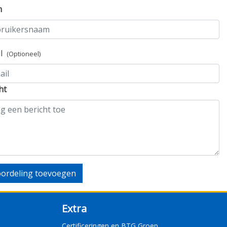
m
il
(Optioneel)
ht
ordeling toevoegen
Extra
Certificeringen en BTG Groep