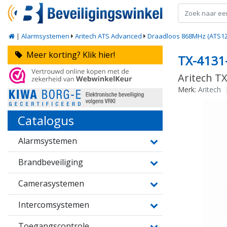
|
Alarmsystemen
Aritech ATS Advanced
Draadloos 868MHz (ATS12
Meer korting? Klik hier!
TX-4131
Aritech T
Merk:
Aritech
Catalogus
Alarmsystemen
Brandbeveiliging
Camerasystemen
Intercomsystemen
Toegangscontrole