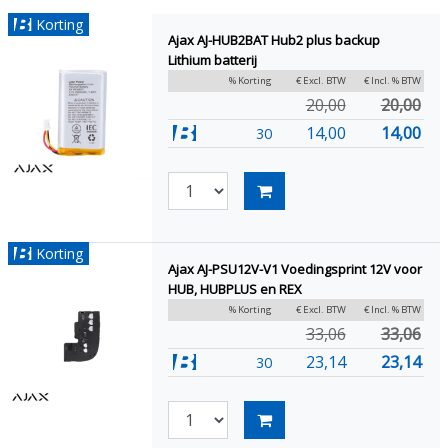
Korting
Ajax AJ-HUB2BAT Hub2 plus backup
Lithium batterij
% Korting
€ Excl. BTW
€ Incl. % BTW
20,00
20,00
14,00
14,00
30
Korting
Ajax AJ-PSU12V-V1 Voedingsprint 12V voor
HUB, HUBPLUS en REX
% Korting
€ Excl. BTW
€ Incl. % BTW
33,06
33,06
23,14
23,14
30