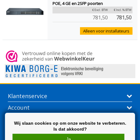
POE, 4 GE en 2SFP poorten
€ Excl. BTW
€ Incl. % BTW
781,50
781,50
Alleen voor installateurs
Klantenservice
Account
Contactgegevens
Wij slaan cookies op om onze website te verbeteren.
Is dat akkoord?
Extra
Ja