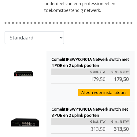
onderdeel van een professioneel en
toekomstbestendig netwerk.
Comelit IPSWP06N01A Netwerk switch met
4 POE en 2 uplink poorten
€ Excl. BTW
€ Incl. % BTW
179,50
179,50
Alleen voor installateurs
Comelit IPSWP10N01A Netwerk switch net
8 POE en 2 uplink poorten
€ Excl. BTW
€ Incl. % BTW
313,50
313,50