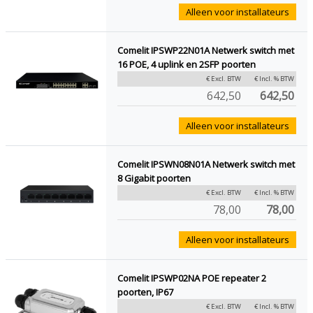
Alleen voor installateurs
Comelit IPSWP22N01A Netwerk switch met
16 POE, 4 uplink en 2SFP poorten
€ Excl. BTW
€ Incl. % BTW
642,50
642,50
Alleen voor installateurs
Comelit IPSWN08N01A Netwerk switch met
8 Gigabit poorten
€ Excl. BTW
€ Incl. % BTW
78,00
78,00
Alleen voor installateurs
Comelit IPSWP02NA POE repeater 2
poorten, IP67
€ Excl. BTW
€ Incl. % BTW