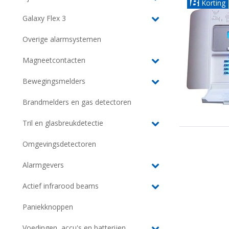
Korting
Galaxy Flex 3
Overige alarmsystemen
Magneetcontacten
Bewegingsmelders
Brandmelders en gas detectoren
Tril en glasbreukdetectie
Omgevingsdetectoren
Alarmgevers
Actief infrarood beams
Paniekknoppen
Voedingen, accu's en batterijen