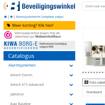
|
|
Alarmsystemen
Complete setjes
Meer korting? Klik hier!
Catalogus
Alarmsystemen
Aritech Everon
Foto-tabe
Aritech ATS Advanced
Jablotron
Ajax Baseline