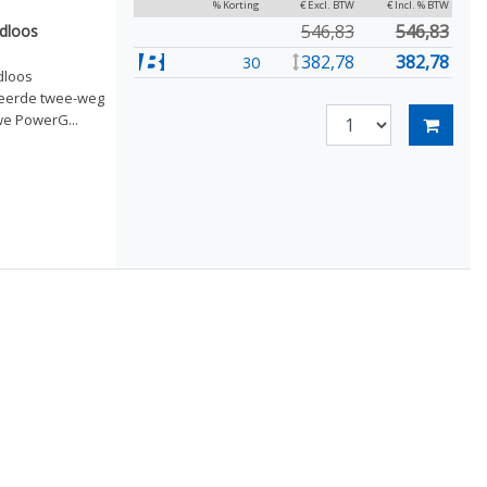
% Korting
€ Excl. BTW
€ Incl. % BTW
546,83
546,83
dloos
382,78
382,78
30
dloos
ceerde twee-weg
we PowerG...