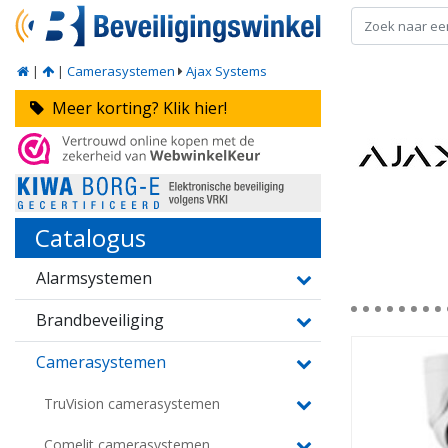
|
|
Camerasystemen
Ajax Systems
Meer korting? Klik hier!
Catalogus
Alarmsystemen
Brandbeveiliging
Camerasystemen
TruVision camerasystemen
Comelit camerasystemen