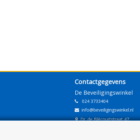
Contactgegevens
De Beveiligingswinkel
024 3733404
info@beveiligingswinkel.nl
Dr. de Blécourtstraat 47
6541DD Nijmegen
www.beveiligingswinkel.nl