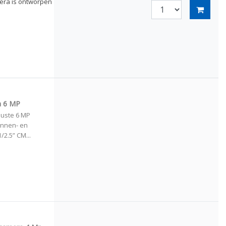
era is ontworpen
a 6 MP
uuste 6 MP
innen- en
2.5” CM...