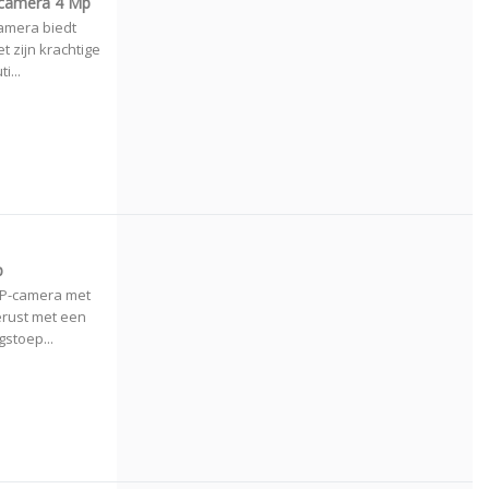
camera 4 Mp
amera biedt
 zijn krachtige
i...
p
IP-camera met
rust met een
stoep...