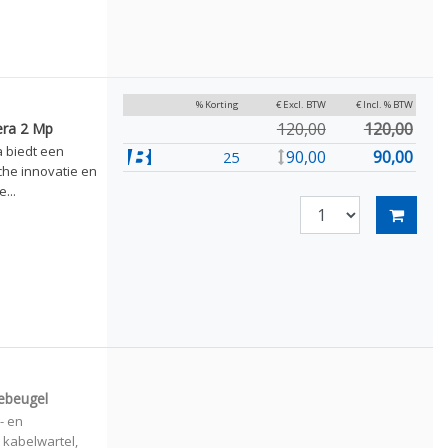
% Korting
€ Excl. BTW
€ Incl. % BTW
120,00
120,00
era 2 Mp
 biedt een
90,00
90,00
25
he innovatie en
...
ebeugel
- en
kabelwartel,