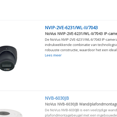
NVIP-2VE-6231/WL-II/7043
NoVus NVIP-2VE-6231/WL-II/7043 IP-cam
De NoVus NVIP-2VE-6231/WL-II/7043 IP-camera
indrukwekkende combinatie van technologisc
robuuste constructie, waardoor het een ideale
Lees meer
NVB-6030JB
NoVus NVB-6030JB Wand/plafondmontag
De NoVus NVB-6030JB is een veelzijdige wand
plafondmontagebeugel met een ingebouwde 