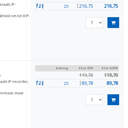
naals IP-
216,75
216,75
25
heid om tot 8 IP-
% Korting
€ Excl. BTW
€ Incl. % BTW
119,70
119,70
s
als IP-recorder,
89,78
89,78
25
formaat, maar