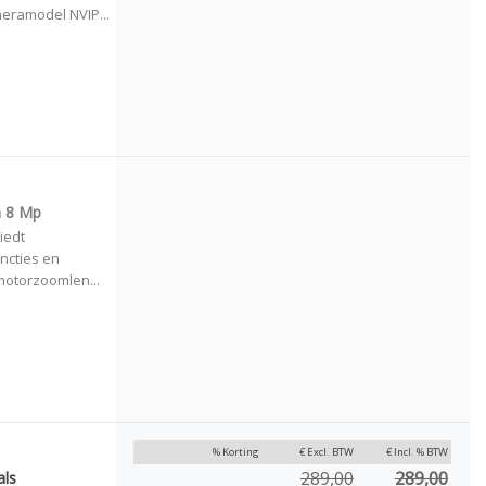
eramodel NVIP...
a 8 Mp
iedt
ncties en
motorzoomlen...
% Korting
€ Excl. BTW
€ Incl. % BTW
289,00
289,00
als