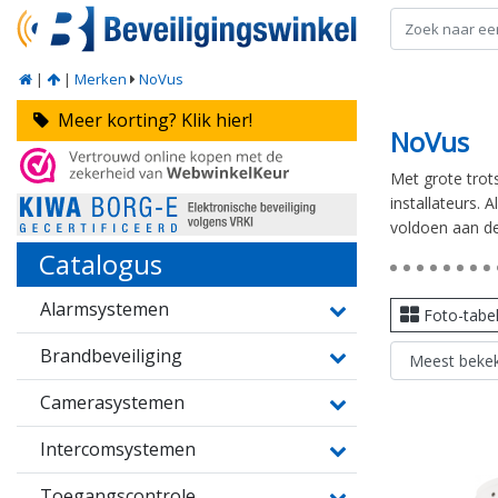
|
|
Merken
NoVus
Meer korting? Klik hier!
NoVus
Met grote trot
installateurs.
voldoen aan de
Catalogus
Alarmsystemen
Foto-tabe
Brandbeveiliging
Camerasystemen
Intercomsystemen
Toegangscontrole