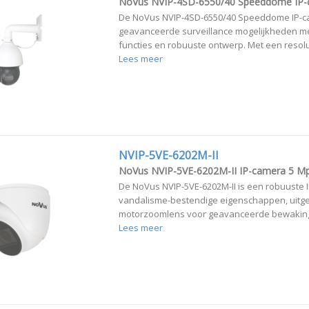
NoVus NVIP-4SD-6550/40 Speeddome IP-
De NoVus NVIP-4SD-6550/40 Speeddome IP-c
geavanceerde surveillance mogelijkheden met
functies en robuuste ontwerp. Met een resolut
Lees meer
NVIP-5VE-6202M-II
NoVus NVIP-5VE-6202M-II IP-camera 5 M
De NoVus NVIP-5VE-6202M-II is een robuuste 
vandalisme-bestendige eigenschappen, uitge
motorzoomlens voor geavanceerde bewaking
Lees meer