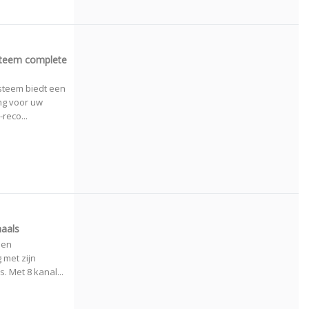
teem complete
teem biedt een
ng voor uw
reco...
aals
een
met zijn
. Met 8 kanal...