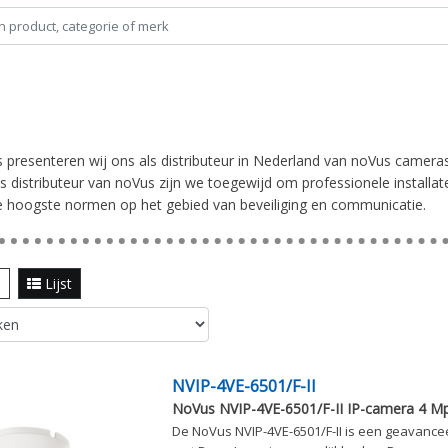
s presenteren wij ons als distributeur in Nederland van noVus came
 Als distributeur van noVus zijn we toegewijd om professionele instal
 hoogste normen op het gebied van beveiliging en communicatie.
l
Lijst
NVIP-4VE-6501/F-II
NoVus NVIP-4VE-6501/F-II IP-camera 4 M
De NoVus NVIP-4VE-6501/F-II is een geavance