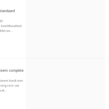
standaard
HD
 beeldkwaliteit
Met ee...
teem complete
teem biedt een
ssing voor uw
at...