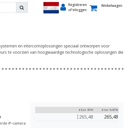
Registreren
Winkelwagen
of Inloggen
rasystemen en intercomoplossingen speciaal ontworpen voor
lateurs te voorzien van hoogwaardige technologische oplossingen die
€ Excl. BTW
€ Incl. % BTW
265,48
265,48
p
erde IP-camera