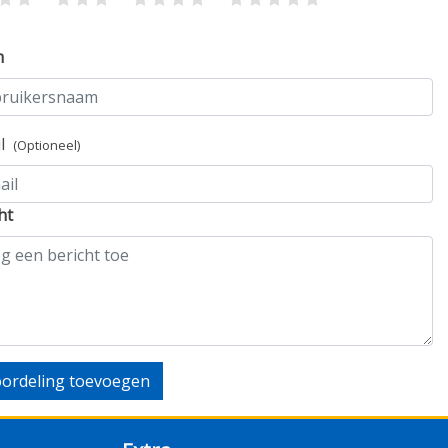
m
il
(Optioneel)
ht
ordeling toevoegen