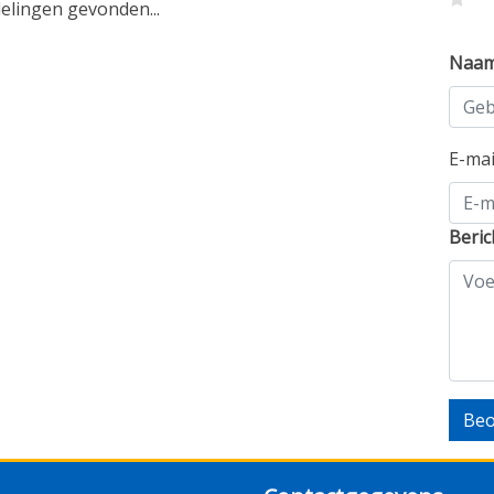
lingen gevonden...
Naa
E-ma
Beric
Beo