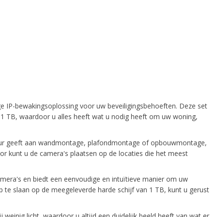
 IP-bewakingsoplossing voor uw beveiligingsbehoeften. Deze set
 1 TB, waardoor u alles heeft wat u nodig heeft om uw woning,
oorkeur geeft aan wandmontage, plafondmontage of opbouwmontage,
oor kunt u de camera's plaatsen op de locaties die het meest
mera's en biedt een eenvoudige en intuïtieve manier om uw
 te slaan op de meegeleverde harde schijf van 1 TB, kunt u gerust
weinig licht, waardoor u altijd een duidelijk beeld heeft van wat er