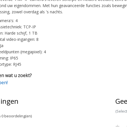
rond uw eigendommen. Met hun geavanceerde functies zoals bewegin
sing, zowel overdag als 's nachts.
amera's: 4
sietechniek: TCP-IP
: Harde schijf, 1 TB
tal video-ingangen: 8
Ja
eeldpunten (megapixel): 4
ing: IP65
rtype: RJ45
n wat u zoekt?
pen!
lingen
Gee
(Selec
 0 beoordeling(en)