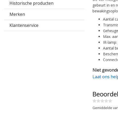
Historische producten
gebeurt in en 
bewakingsoplos
Merken
Aantal c
Klantenservice
Transmis
Geheugen
Max. aan
IR-lamp: 
Aantal b
Bescherm
Connecto
Niet gevonde
Laat ons hel
Beoorde
Gemiddelde van