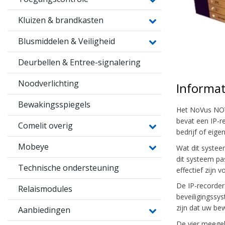
Kluizen & brandkasten
Blusmiddelen & Veiligheid
Deurbellen & Entree-signalering
Noodverlichting
Informat
Bewakingsspiegels
Het NoVus NOV
bevat een IP-r
Comelit overig
bedrijf of ei
Mobeye
Wat dit systee
dit systeem pa
Technische ondersteuning
effectief zijn
De IP-recorder
Relaismodules
beveiligingssy
zijn dat uw be
Aanbiedingen
De vier meegele