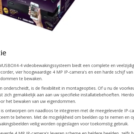
ie
USBOX4-4 videobewakingssysteem biedt een complete en veelzijdige
ecorder, vier hoogwaardige 4 MP IP-camera's en een harde schijf van
gendommen te bewaken.
m onderscheidt, is de flexibiliteit in montageopties. Of u nu de v
st zich gemakkelijk aan aan uw specifieke installatiebehoeften. Hierd
 voor het bewaken van uw eigendommen.
 is ontworpen om naadloos te integreren met de meegeleverde IP-ca
steem te beheren. Met de mogelijkheid om beelden op te nemen en op
wakingsbeelden veilig worden opgeslagen voor toekomstig gebruik.
verde 4 MP IP-camera's leveren scherpe en heldere beelden, zelfs bij 