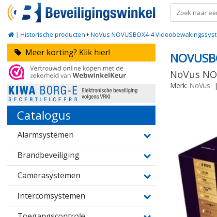
|
Historische producten
NoVus NOVUSBOX4-4 Videobewakingssyste
Meer korting? Klik hier!
NOVUSB
NoVus NOV
Merk:
NoVus
Catalogus
Alarmsystemen
Brandbeveiliging
Camerasystemen
Intercomsystemen
Toegangscontrole