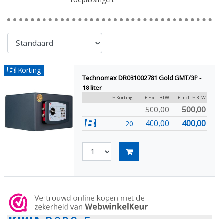
Korting
Technomax DR081002781 Gold GMT/3P -
18 liter
% Korting
€ Excl. BTW
€ Incl. % BTW
500,00
500,00
400,00
400,00
20