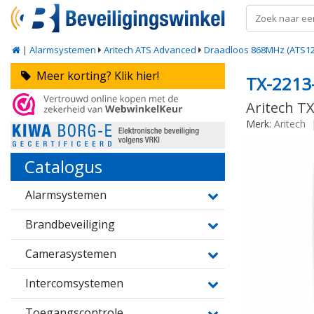
|
Alarmsystemen
Aritech ATS Advanced
Draadloos 868MHz (ATS12
Meer korting? Klik hier!
TX-2213
Aritech TX
Merk:
Aritech
Catalogus
Alarmsystemen
Brandbeveiliging
Camerasystemen
Intercomsystemen
Toegangscontrole