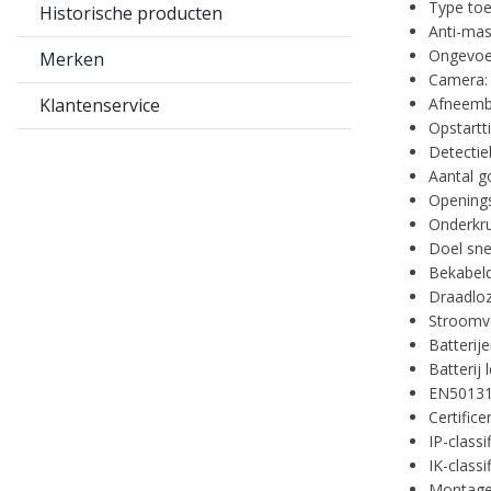
Type to
Historische producten
Anti-mas
Ongevoel
Merken
Camera:
Klantenservice
Afneembe
Opstartti
Detectie
Aantal g
Openings
Onderkrui
Doel sne
Bekabeld
Draadloz
Stroomve
Batterij
Batterij 
EN50131
Certific
IP-classi
IK-classi
Montageh