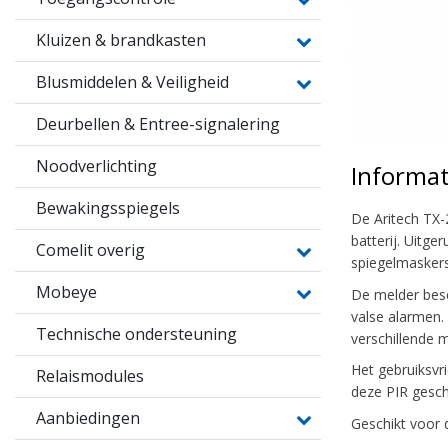
Kluizen & brandkasten
Blusmiddelen & Veiligheid
Deurbellen & Entree-signalering
Noodverlichting
Informat
Bewakingsspiegels
De Aritech TX-
batterij. Uitg
Comelit overig
spiegelmaskers
Mobeye
De melder besc
valse alarmen.
Technische ondersteuning
verschillende 
Het gebruiksvri
Relaismodules
deze PIR gesch
Aanbiedingen
Geschikt voor 