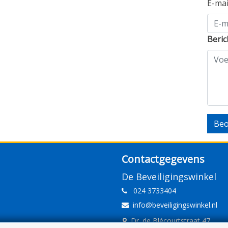
E-ma
Beric
Beo
Contactgegevens
De Beveiligingswinkel
024 3733404
info@beveiligingswinkel.nl
Dr. de Blécourtstraat 47