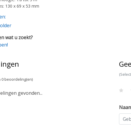
s: 130 x 69 x 53 mm
en:
older
n wat u zoekt?
pen!
lingen
Gee
(Selec
 0 beoordeling(en)
lingen gevonden...
Naa