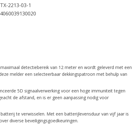
TX-2213-03-1
4060039130020
 maximaal detectiebereik van 12 meter en wordt geleverd met een
dt deze melder een selecteerbaar dekkingspatroon met behulp van
vanceerde 5D signaalverwerking voor een hoge immuniteit tegen
geacht de afstand, en is er geen aanpassing nodig voor
terij te verwisselen. Met een batterijlevensduur van vijf jaar is
over diverse beveiligingsgoedkeuringen.