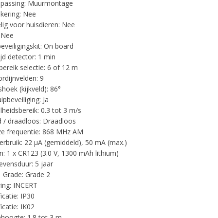
epassing: Muurmontage
kering: Nee
ig voor huisdieren: Nee
 Nee
veiligingskit: On board
jd detector: 1 min
bereik selectie: 6 of 12 m
ordijnvelden: 9
hoek (kijkveld): 86°
pbeveiliging: Ja
lheidsbereik: 0.3 tot 3 m/s
 / draadloos: Draadloos
e frequentie: 868 MHz AM
rbruik: 22 µA (gemiddeld), 50 mA (max.)
en: 1 x CR123 (3.0 V, 1300 mAh lithium)
levensduur: 5 jaar
 Grade: Grade 2
ering: INCERT
ficatie: IP30
ficatie: IK02
oogte: 1.8 tot 3 m