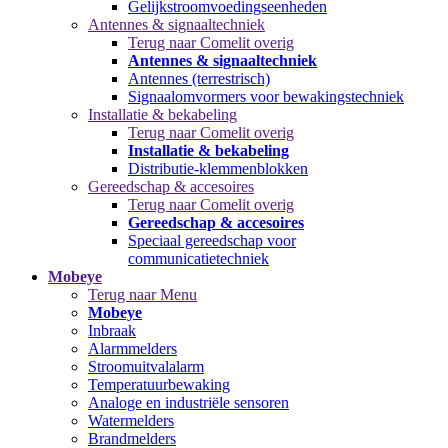
Gelijkstroomvoedingseenheden
Antennes & signaaltechniek
Terug naar Comelit overig
Antennes & signaaltechniek
Antennes (terrestrisch)
Signaalomvormers voor bewakingstechniek
Installatie & bekabeling
Terug naar Comelit overig
Installatie & bekabeling
Distributie-klemmenblokken
Gereedschap & accesoires
Terug naar Comelit overig
Gereedschap & accesoires
Speciaal gereedschap voor
communicatietechniek
Mobeye
Terug naar Menu
Mobeye
Inbraak
Alarmmelders
Stroomuitvalalarm
Temperatuurbewaking
Analoge en industriële sensoren
Watermelders
Brandmelders