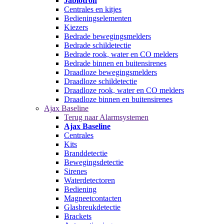
Jablotron
Centrales en kitjes
Bedieningselementen
Kiezers
Bedrade bewegingsmelders
Bedrade schildetectie
Bedrade rook, water en CO melders
Bedrade binnen en buitensirenes
Draadloze bewegingsmelders
Draadloze schildetectie
Draadloze rook, water en CO melders
Draadloze binnen en buitensirenes
Ajax Baseline
Terug naar Alarmsystemen
Ajax Baseline
Centrales
Kits
Branddetectie
Bewegingsdetectie
Sirenes
Waterdetectoren
Bediening
Magneetcontacten
Glasbreukdetectie
Brackets