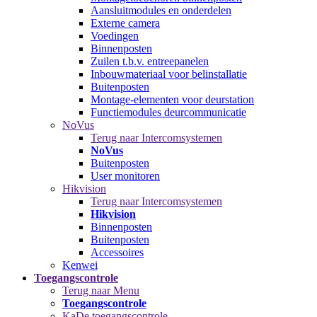
Aansluitmodules en onderdelen
Externe camera
Voedingen
Binnenposten
Zuilen t.b.v. entreepanelen
Inbouwmateriaal voor belinstallatie
Buitenposten
Montage-elementen voor deurstation
Functiemodules deurcommunicatie
NoVus
Terug naar Intercomsystemen
NoVus
Buitenposten
User monitoren
Hikvision
Terug naar Intercomsystemen
Hikvision
Binnenposten
Buitenposten
Accessoires
Kenwei
Toegangscontrole
Terug naar Menu
Toegangscontrole
KaDe toegangscontrole