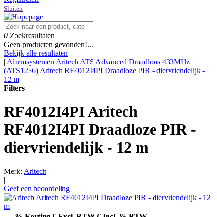
Sluiten
0
Zoekresultaten
Geen producten gevonden!...
Bekijk alle resultaten
|
Alarmsystemen
Aritech ATS Advanced
Draadloos 433MHz
(ATS1236)
Aritech RF4012I4PI Draadloze PIR - diervriendelijk -
12 m
Filters
RF4012I4PI
Aritech
RF4012I4PI Draadloze PIR -
diervriendelijk - 12 m
Merk:
Aritech
|
Geef een beoordeling
% Korting
€ Excl. BTW
€ Incl. % BTW