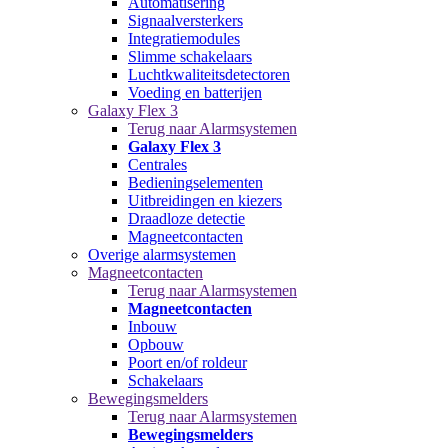
Automatisering
Signaalversterkers
Integratiemodules
Slimme schakelaars
Luchtkwaliteitsdetectoren
Voeding en batterijen
Galaxy Flex 3
Terug naar Alarmsystemen
Galaxy Flex 3
Centrales
Bedieningselementen
Uitbreidingen en kiezers
Draadloze detectie
Magneetcontacten
Overige alarmsystemen
Magneetcontacten
Terug naar Alarmsystemen
Magneetcontacten
Inbouw
Opbouw
Poort en/of roldeur
Schakelaars
Bewegingsmelders
Terug naar Alarmsystemen
Bewegingsmelders