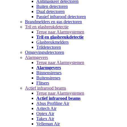
Antimaskeer detectoren
Buiten detectoren
Dual detectoren
Passief infrarood detectoren
Brandmelders en gas detectoren
Tril en glasbreukdetectie
Terug naar Alarmsystemen
Tril en glasbreukdetectie
Glasbreukmelders
Trildetectoren
Omgevingsdetectoren
Alarmgevers
Terug naar Alarmsystemen
Alarmgevers
Binnensirenes
Buitensirenes
Flitsers
Actief infrarood beams
Terug naar Alarmsystemen
Actief infrarood beams
Abus Profiline Air
Aritech Air
Optex Air
Takex Air
Velleman Air