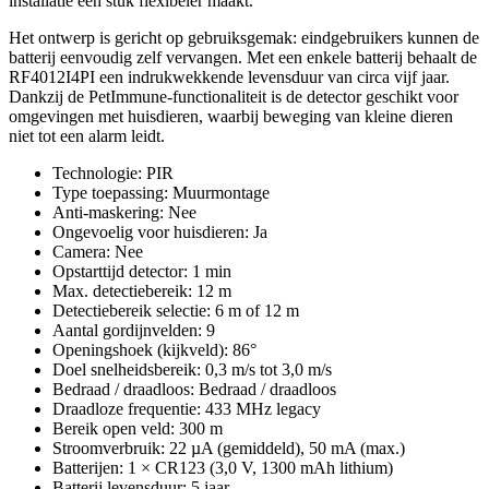
installatie een stuk flexibeler maakt.
Het ontwerp is gericht op gebruiksgemak: eindgebruikers kunnen de
batterij eenvoudig zelf vervangen. Met een enkele batterij behaalt de
RF4012I4PI een indrukwekkende levensduur van circa vijf jaar.
Dankzij de PetImmune-functionaliteit is de detector geschikt voor
omgevingen met huisdieren, waarbij beweging van kleine dieren
niet tot een alarm leidt.
Technologie: PIR
Type toepassing: Muurmontage
Anti-maskering: Nee
Ongevoelig voor huisdieren: Ja
Camera: Nee
Opstarttijd detector: 1 min
Max. detectiebereik: 12 m
Detectiebereik selectie: 6 m of 12 m
Aantal gordijnvelden: 9
Openingshoek (kijkveld): 86°
Doel snelheidsbereik: 0,3 m/s tot 3,0 m/s
Bedraad / draadloos: Bedraad / draadloos
Draadloze frequentie: 433 MHz legacy
Bereik open veld: 300 m
Stroomverbruik: 22 µA (gemiddeld), 50 mA (max.)
Batterijen: 1 × CR123 (3,0 V, 1300 mAh lithium)
Batterij levensduur: 5 jaar