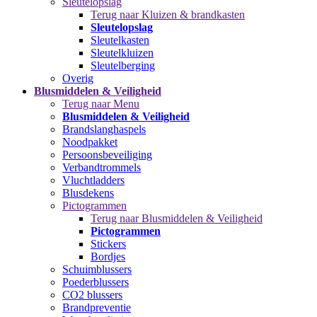
Sleutelopslag
Terug naar Kluizen & brandkasten
Sleutelopslag
Sleutelkasten
Sleutelkluizen
Sleutelberging
Overig
Blusmiddelen & Veiligheid
Terug naar Menu
Blusmiddelen & Veiligheid
Brandslanghaspels
Noodpakket
Persoonsbeveiliging
Verbandtrommels
Vluchtladders
Blusdekens
Pictogrammen
Terug naar Blusmiddelen & Veiligheid
Pictogrammen
Stickers
Bordjes
Schuimblussers
Poederblussers
CO2 blussers
Brandpreventie