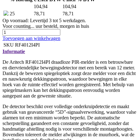
104,94
104,94
25
78,71
78,71
Op voorraad: Levertijd 3 tot 5 werkdagen.
Voor
counting...
uur besteld, morgen in huis
Toevoegen aan winkelwagen
SKU
RF4012I4PI
Informatie
De Aritech RF4012I4PI draadloze PIR-melder is een betrouwbare
en diervriendelijke bewegingsdetector met een bereik van 12 meter.
Dankzij de bewezen spiegeloptiek zorgt deze melder voor een dicht
en nauwkeurig dekkingspatroon, waardoor bewegingen in elke
hoek van de ruimte effectief worden geregistreerd. Met behulp van
spiegelmaskers kan het dekkingspatroon eenvoudig worden
aangepast aan de gewenste situatie.
De detector beschikt over volledige onderkruipdetectie en maakt
gebruik van geavanceerde “5D”-signaalverwerking, waardoor valse
alarmen tot een minimum worden beperkt. De automatische
scherpstelling garandeert een constante gevoeligheid, zonder dat
handmatige afstelling nodig is voor verschillende montagehoogtes.
Bovendien tolereert de melder afwijkingen in de muurhoek, wat de