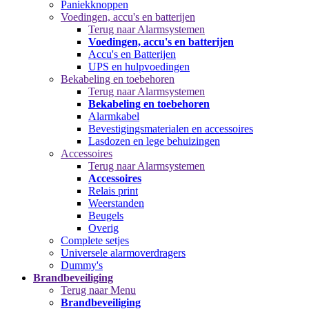
Paniekknoppen
Voedingen, accu's en batterijen
Terug naar Alarmsystemen
Voedingen, accu's en batterijen
Accu's en Batterijen
UPS en hulpvoedingen
Bekabeling en toebehoren
Terug naar Alarmsystemen
Bekabeling en toebehoren
Alarmkabel
Bevestigingsmaterialen en accessoires
Lasdozen en lege behuizingen
Accessoires
Terug naar Alarmsystemen
Accessoires
Relais print
Weerstanden
Beugels
Overig
Complete setjes
Universele alarmoverdragers
Dummy's
Brandbeveiliging
Terug naar Menu
Brandbeveiliging