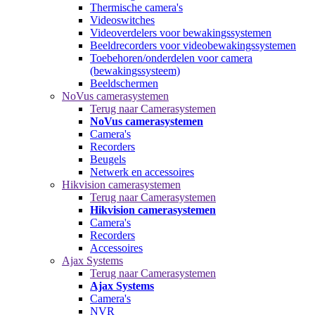
Thermische camera's
Videoswitches
Videoverdelers voor bewakingssystemen
Beeldrecorders voor videobewakingssystemen
Toebehoren/onderdelen voor camera
(bewakingssysteem)
Beeldschermen
NoVus camerasystemen
Terug naar Camerasystemen
NoVus camerasystemen
Camera's
Recorders
Beugels
Netwerk en accessoires
Hikvision camerasystemen
Terug naar Camerasystemen
Hikvision camerasystemen
Camera's
Recorders
Accessoires
Ajax Systems
Terug naar Camerasystemen
Ajax Systems
Camera's
NVR