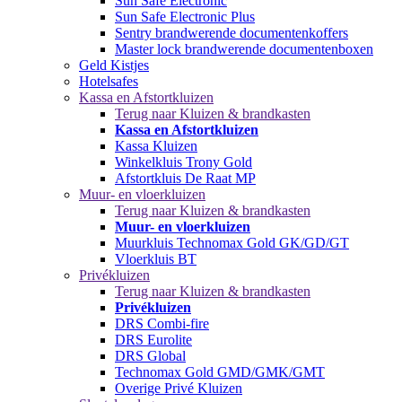
Sun Safe Electronic
Sun Safe Electronic Plus
Sentry brandwerende documentenkoffers
Master lock brandwerende documentenboxen
Geld Kistjes
Hotelsafes
Kassa en Afstortkluizen
Terug naar Kluizen & brandkasten
Kassa en Afstortkluizen
Kassa Kluizen
Winkelkluis Trony Gold
Afstortkluis De Raat MP
Muur- en vloerkluizen
Terug naar Kluizen & brandkasten
Muur- en vloerkluizen
Muurkluis Technomax Gold GK/GD/GT
Vloerkluis BT
Privékluizen
Terug naar Kluizen & brandkasten
Privékluizen
DRS Combi-fire
DRS Eurolite
DRS Global
Technomax Gold GMD/GMK/GMT
Overige Privé Kluizen