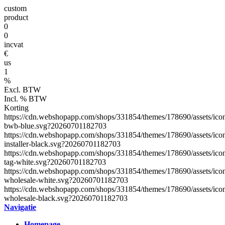
custom
product
0
0
incvat
€
us
1
%
Excl. BTW
Incl. % BTW
Korting
https://cdn.webshopapp.com/shops/331854/themes/178690/assets/ico
bwb-blue.svg?20260701182703
https://cdn.webshopapp.com/shops/331854/themes/178690/assets/ico
installer-black.svg?20260701182703
https://cdn.webshopapp.com/shops/331854/themes/178690/assets/ico
tag-white.svg?20260701182703
https://cdn.webshopapp.com/shops/331854/themes/178690/assets/ico
wholesale-white.svg?20260701182703
https://cdn.webshopapp.com/shops/331854/themes/178690/assets/ico
wholesale-black.svg?20260701182703
Navigatie
Homepage