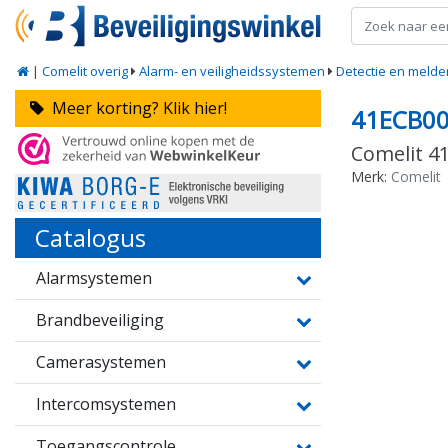
|
Comelit overig
Alarm- en veiligheidssystemen
Detectie en melde
Meer korting? Klik hier!
41ECB0
Comelit 4
Merk:
Comelit
Catalogus
Alarmsystemen
Brandbeveiliging
Camerasystemen
Intercomsystemen
Toegangscontrole