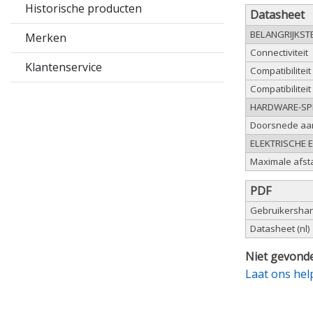
Historische producten
Datasheet
BELANGRIJKST
Merken
Connectiviteit
Klantenservice
Compatibilitei
Compatibilitei
HARDWARE-SPE
Doorsnede aa
ELEKTRISCHE 
Maximale afst
PDF
Gebruikershand
Datasheet (nl)
Niet gevonde
Laat ons hel