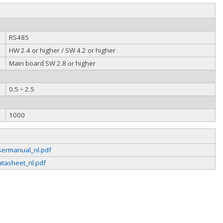
RS485
HW 2.4 or higher / SW 4.2 or higher
Main board SW 2.8 or higher
0.5 ÷ 2.5
1000
sermanual_nl.pdf
tasheet_nl.pdf