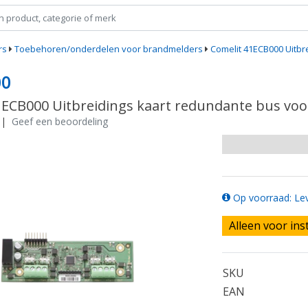
rs
Toebehoren/onderdelen voor brandmelders
Comelit 41ECB000 Uitbr
00
1ECB000 Uitbreidings kaart redundante bus voo
|
Geef een beoordeling
Op voorraad: Lev
Alleen voor ins
SKU
EAN