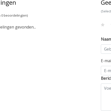
lingen
Gee
(Selec
 0 beoordeling(en)
lingen gevonden...
Naa
E-ma
Beric