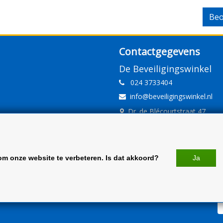
Beo
Contactgegevens
De Beveiligingswinkel
024 3733404
info@beveiligingswinkel.nl
Dr. de Blécourtstraat 47
6541DD Nijmegen
www.beveiligingswinkel.nl
KvK: 09.16.10.01
om onze website te verbeteren. Is dat akkoord?
Ja
BTW: NL 81.60.68.707.B01