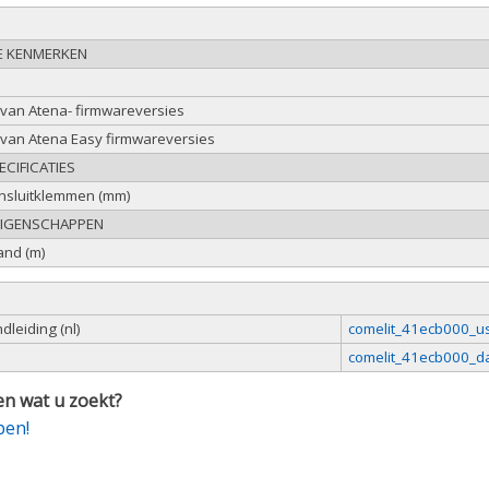
E KENMERKEN
t van Atena- firmwareversies
t van Atena Easy firmwareversies
CIFICATIES
nsluitklemmen (mm)
EIGENSCHAPPEN
and (m)
leiding (nl)
comelit_41ecb000_u
comelit_41ecb000_da
n wat u zoekt?
pen!