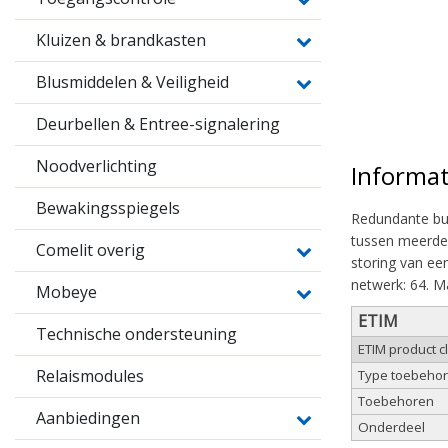
Kluizen & brandkasten
Blusmiddelen & Veiligheid
Deurbellen & Entree-signalering
Noodverlichting
Informat
Bewakingsspiegels
Redundante bus
tussen meerder
Comelit overig
storing van ee
netwerk: 64. M
Mobeye
ETIM
Technische ondersteuning
ETIM product 
Relaismodules
Type toebeho
Toebehoren
Aanbiedingen
Onderdeel