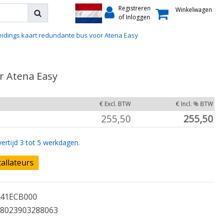
Registreren
Winkelwagen
of Inloggen
eidings kaart redundante bus voor Atena Easy
r Atena Easy
€ Excl. BTW
€ Incl. % BTW
255,50
255,50
ertijd 3 tot 5 werkdagen.
tallateurs
41ECB000
8023903288063