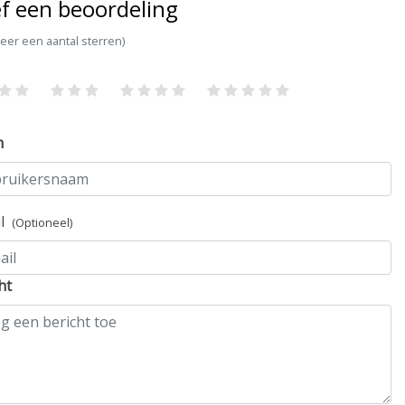
f een beoordeling
teer een aantal sterren)
m
il
(Optioneel)
ht