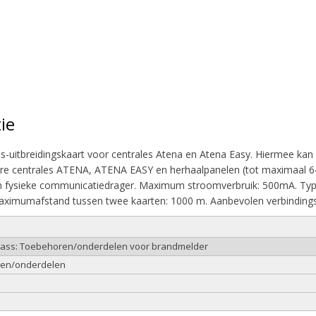
ie
-uitbreidingskaart voor centrales Atena en Atena Easy. Hiermee ka
e centrales ATENA, ATENA EASY en herhaalpanelen (tot maximaal 64) 
n fysieke communicatiedrager. Maximum stroomverbruik: 500mA. Type 
aximumafstand tussen twee kaarten: 1000 m. Aanbevolen verbindings
class: Toebehoren/onderdelen voor brandmelder
ren/onderdelen