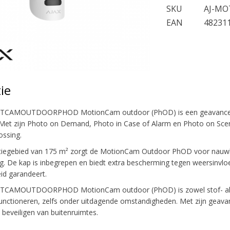
SKU
AJ-M
EAN
48231
ie
OTCAMOUTDOORPHOD MotionCam outdoor (PhOD) is een geavanceerd
 Met zijn Photo on Demand, Photo in Case of Alarm en Photo on Scena
ossing.
tiegebied van 175 m² zorgt de MotionCam Outdoor PhOD voor nauwke
. De kap is inbegrepen en biedt extra bescherming tegen weersinvl
id garandeert.
TCAMOUTDOORPHOD MotionCam outdoor (PhOD) is zowel stof- als wa
ft functioneren, zelfs onder uitdagende omstandigheden. Met zijn geav
 beveiligen van buitenruimtes.