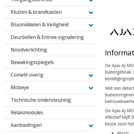
Kluizen & brandkasten
Blusmiddelen & Veiligheid
Deurbellen & Entree-signalering
Noodverlichting
Informat
Bewakingsspiegels
De Ajax AJ-M
buitengebruik.
Comelit overig
beveiligingsopl
Mobeye
Met een detec
buitenomgeving
Technische ondersteuning
betrouwbaarhe
De Ajax AJ-MO
Relaismodules
effectief blij
keuze voor het
Aanbiedingen
PhOD