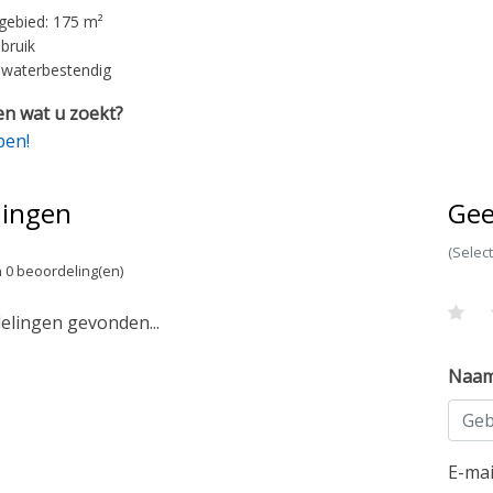
gebied: 175 m²
bruik
s waterbestendig
n wat u zoekt?
pen!
lingen
Gee
(Selec
 0 beoordeling(en)
lingen gevonden...
Naa
E-ma