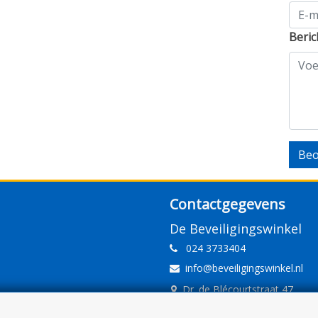
Beric
Beo
Contactgegevens
De Beveiligingswinkel
024 3733404
info@beveiligingswinkel.nl
Dr. de Blécourtstraat 47
6541DD Nijmegen