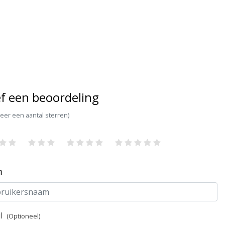
f een beoordeling
teer een aantal sterren)
m
il
(Optioneel)