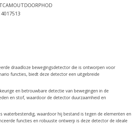
OTCAMOUTDOORPHOD
14017513
e draadloze bewegingsdetector die is ontworpen voor
rio functies, biedt deze detector een uitgebreide
urige en betrouwbare detectie van bewegingen in de
oeden en stof, waardoor de detector duurzaamheid en
terbestendig, waardoor hij bestand is tegen de elementen en
anceerde functies en robuuste ontwerp is deze detector de ideale