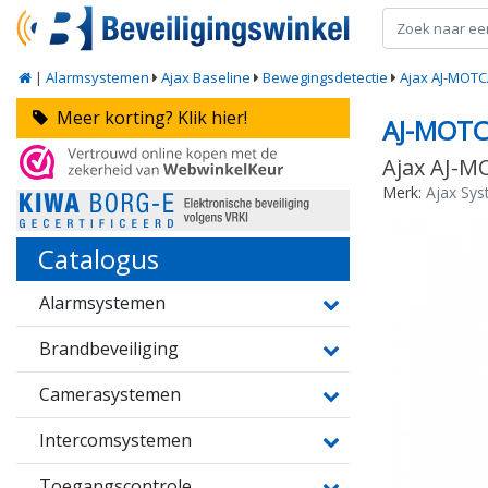
|
Alarmsystemen
Ajax Baseline
Bewegingsdetectie
Ajax AJ-MOT
Meer korting? Klik hier!
AJ-MOT
Ajax AJ-
Merk:
Ajax Sy
Catalogus
Alarmsystemen
Brandbeveiliging
Camerasystemen
Intercomsystemen
Toegangscontrole