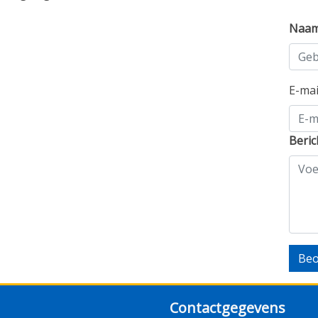
Naa
E-ma
Beric
Beo
Contactgegevens