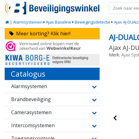
|
Alarmsystemen
Ajax Baseline
Bewegingsdetectie
Ajax AJ-DUAL
Meer korting? Klik hier!
AJ-DUAL
Ajax AJ-D
Merk:
Ajax Sy
Catalogus
Alarmsystemen
Brandbeveiliging
Camerasystemen
Intercomsystemen
Toegangscontrole