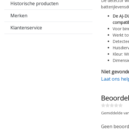
De detector wo
Historische producten
batterijlevens
Merken
De AJ-DU
compatib
Klantenservice
Voor bin
Werkt to
Detectee
Huisdierv
Kleur: Wi
Dimensie
Niet gevonde
Laat ons hel
Beoorde
Gemiddelde van
Geen beoorde