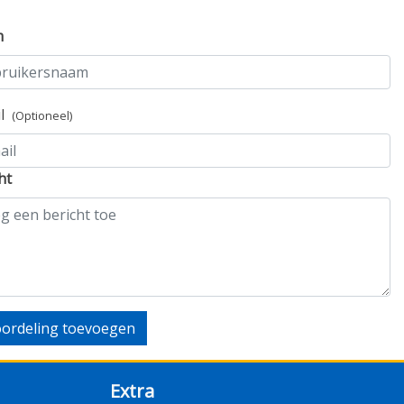
m
il
(Optioneel)
ht
ordeling toevoegen
Extra