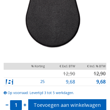
% Korting
€ Excl. BTW
€ Incl. % BTW
12,90
12,90
9,68
9,68
25
Op voorraad: Levertijd 3 tot 5 werkdagen.
Toevoegen aan winkelwagen