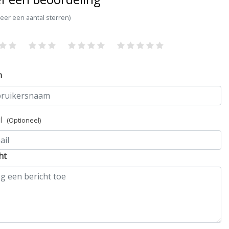
teer een aantal sterren)
m
il
(Optioneel)
ht