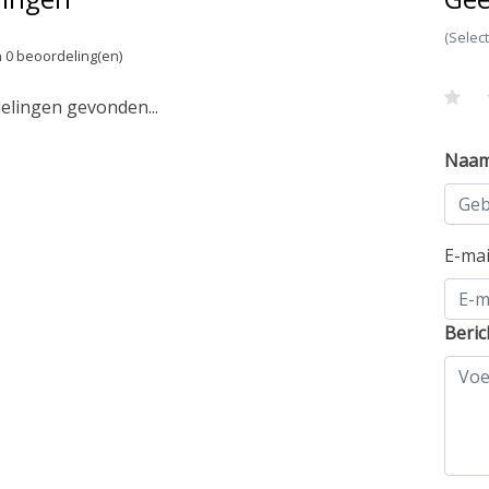
(Selec
 0 beoordeling(en)
lingen gevonden...
Naa
E-ma
Beric