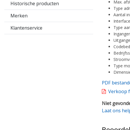
Max. afs
Historische producten
Type adr
Aantal i
Merken
Interfac
Klantenservice
Type aans
Ingangen
Uitgange
Codebed
Bedrijfs
Stroomve
Type mo
Dimensi
PDF bestand
Verkoop f
Niet gevonde
Laat ons hel
Beoorde