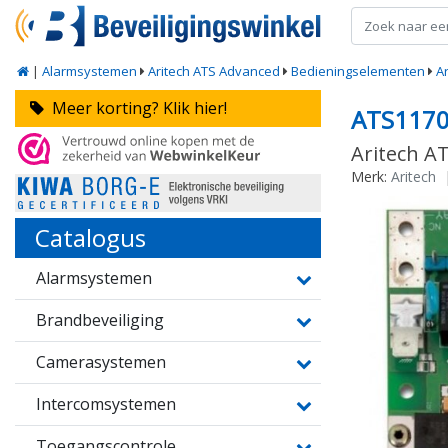
|
Alarmsystemen
Aritech ATS Advanced
Bedieningselementen
A
Meer korting? Klik hier!
ATS117
Aritech A
Merk:
Aritech
Catalogus
Alarmsystemen
Brandbeveiliging
Camerasystemen
Intercomsystemen
Toegangscontrole