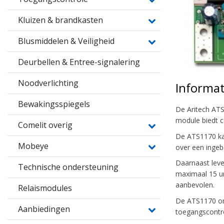
Kluizen & brandkasten
Blusmiddelen & Veiligheid
Deurbellen & Entree-signalering
Noodverlichting
Informat
Bewakingsspiegels
De Aritech ATS
module biedt c
Comelit overig
De ATS1170 kan
Mobeye
over een ingeb
Daarnaast leve
Technische ondersteuning
maximaal 15 un
aanbevolen.
Relaismodules
De ATS1170 ond
Aanbiedingen
toegangscontr