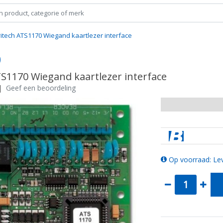
ritech ATS1170 Wiegand kaartlezer interface
0
TS1170 Wiegand kaartlezer interface
|
Geef een beoordeling
Op voorraad: Lev