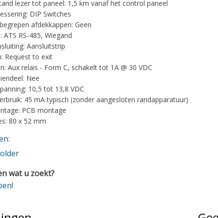
tand lezer tot paneel: 1,5 km vanaf het control paneel
essering: DIP Switches
nbegrepen afdekkappen: Geen
e: ATS RS-485, Wiegand
luiting: Aansluitstrip
: Request to exit
n: Aux relais - Form C, schakelt tot 1A @ 30 VDC
iendeel: Nee
spanning: 10,5 tot 13,8 VDC
rbruik: 45 mA typisch (zonder aangesloten randapparatuur)
ntage: PCB montage
es: 80 x 52 mm
en:
older
n wat u zoekt?
pen!
lingen
Gee