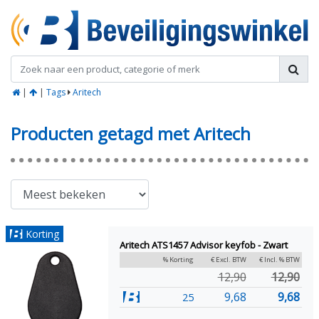
|
|
Tags
Aritech
Producten getagd met Aritech
Korting
Aritech ATS1457 Advisor keyfob - Zwart
% Korting
€ Excl. BTW
€ Incl. % BTW
12,90
12,90
9,68
9,68
25