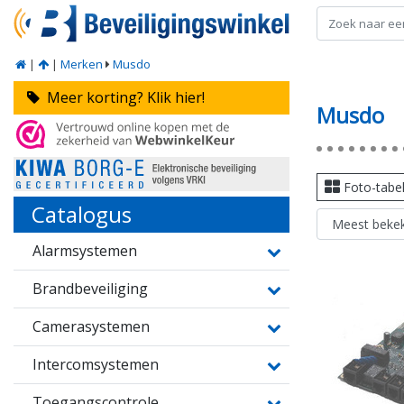
|
|
Merken
Musdo
Meer korting? Klik hier!
Musdo
Foto-tabe
Catalogus
Alarmsystemen
Brandbeveiliging
Camerasystemen
Intercomsystemen
Toegangscontrole