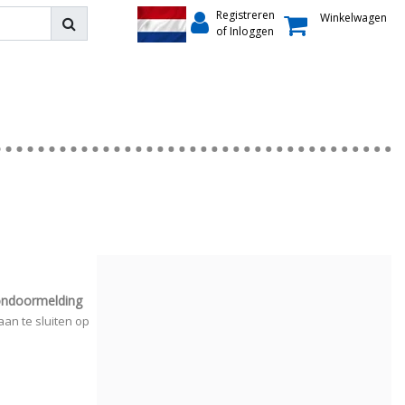
Registreren
Winkelwagen
of Inloggen
ondoormelding
an te sluiten op